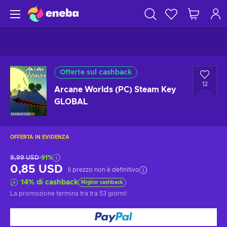
Offerte sul cashback
12
Arcane Worlds (PC) Steam Key
GLOBAL
OFFERTA IN EVIDENZA
9,99 USD
-91%
0,85 USD
Il prezzo non è definitivo
14
%
di cashback
Miglior cashback
La promozione termina tra
tra 53 giorni
!