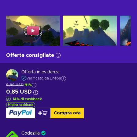
Offerte consigliate
Offerta in evidenza
Verificato da Eneba
9,99 USD
-91%
0,85 USD
14
%
di cashback
Miglior cashback
Compra ora
Codezilla