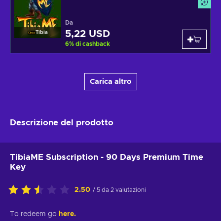
Da
5,22 USD
Tibia
6
%
di cashback
Carica altro
Descrizione del prodotto
TibiaME Subscription - 90 Days Premium Time
Key
2.50
/ 5 da 2 valutazioni
To redeem go
here.