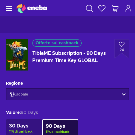
Offerte sul cashback
24
TibiaME Subscription - 90 Days
Premium Time Key GLOBAL
Regione
Globale
Valore
:
90 Days
30 Days
90 Days
11
%
di cashback
11
%
di cashback