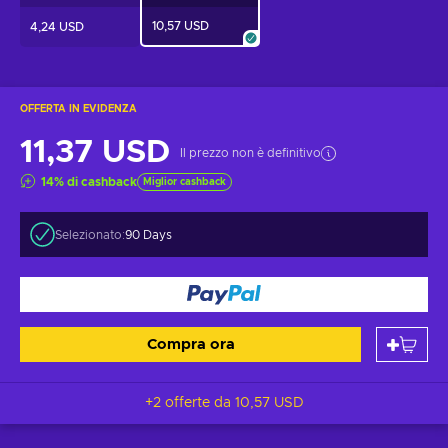
10,57 USD
4,24 USD
OFFERTA IN EVIDENZA
11,37 USD
Il prezzo non è definitivo
14
%
di cashback
Miglior cashback
Selezionato:
90 Days
Compra ora
+2 offerte da
10,57 USD