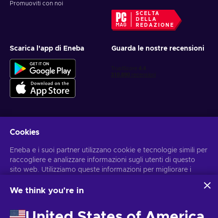
Promuoviti con noi
SCELTA
DELLA
REDAZIONE
Scarica l'app di Eneba
Guarda le nostre recensioni
Cookies
Ottieni offerte di gioco personalizzate
Eneba e i suoi partner utilizzano cookie e tecnologie simili per
Iscriviti
raccogliere e analizzare informazioni sugli utenti di questo
sito web. Utilizziamo queste informazioni per migliorare i
Puoi annullare l'iscrizione in qualsiasi momento. Visita
l'informativa
sulla Privacy
per maggiori informazioni.
contenuti, la pubblicità e altri servizi offerti sul sito. I tuoi dati
personali potrebbero anche essere usati per personalizzare
We think you're in
gli annunci pubblicitari.
Italiano
USD
Cliccando su “Accetta tutto”, acconsenti all'uso di queste
United States of America