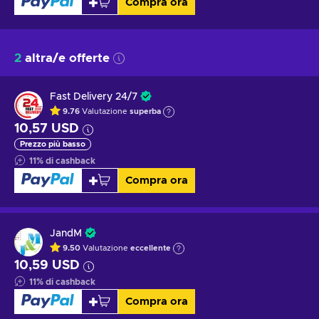
Compra ora
2
altra/e offerte
Fast Delivery 24/7
9.76
Valutazione
superba
10,57 USD
Prezzo più basso
11
%
di cashback
Compra ora
JandM
9.50
Valutazione
eccellente
10,59 USD
11
%
di cashback
Compra ora