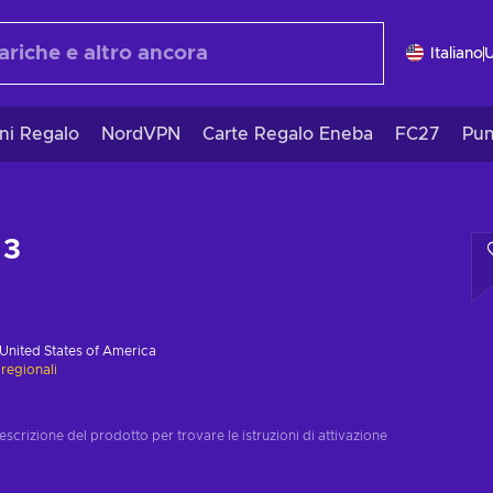
Italiano
ni Regalo
NordVPN
Carte Regalo Eneba
FC27
Pun
 3
United States of America
 regionali
escrizione del prodotto per trovare le istruzioni di attivazione