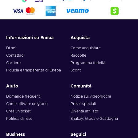
4. Pick the desired crypto between 8 of the most popular
crypto,
5. Enter your wallet address and click on redeem,
6. You will have a summary of your transaction appearing
and your crypto will arrive soon in your wallet.
Informazioni su Eneba
Acquista
Note: You can choose one currency at a time and can only
redeem your whole voucher at once. Once you’ve done that,
Di noi
Come acquistare
you should give it up to 30 minutes for your cryptocurrency
Contattaci
Raccolte
to arrive in your wallet. After that, you can use your new
Carriere
Programma fedeltà
wallet balance as you like.
Fiducia e trasparenza di Eneba
Sconti
Aiuto
Comunità
Domande frequenti
Notizie sui videogiochi
Come attivare un gioco
Prezzi speciali
Crea un ticket
Diventa affiliato
Politica di reso
Snakzy: Gioca e Guadagna
Business
Seguici