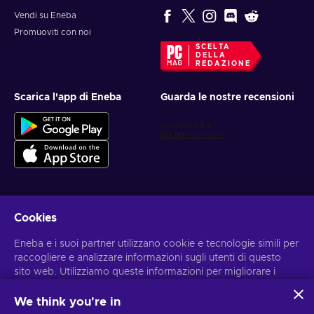
Vendi su Eneba
Promuoviti con noi
SCELTA
DELLA
REDAZIONE
Scarica l'app di Eneba
Guarda le nostre recensioni
Cookies
Ottieni offerte di gioco personalizzate
Eneba e i suoi partner utilizzano cookie e tecnologie simili per
Iscriviti
raccogliere e analizzare informazioni sugli utenti di questo
sito web. Utilizziamo queste informazioni per migliorare i
Puoi annullare l'iscrizione in qualsiasi momento. Visita
l'informativa
sulla Privacy
per maggiori informazioni
contenuti, la pubblicità e altri servizi offerti sul sito. I tuoi dati
personali potrebbero anche essere usati per personalizzare
We think you're in