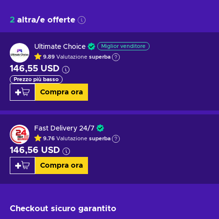
2
altra/e offerte
Ultimate Choice
Miglior venditore
9.89
Valutazione
superba
146,55 USD
Prezzo più basso
Compra ora
Fast Delivery 24/7
9.76
Valutazione
superba
146,56 USD
Compra ora
Checkout sicuro
garantito