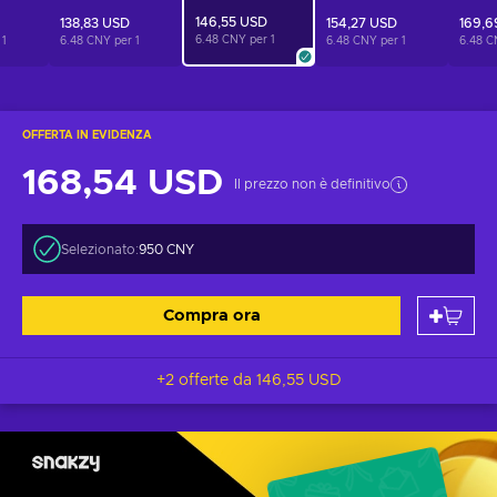
146,55 USD
138,83 USD
154,27 USD
169,6
6.48 CNY per
1
r
1
6.48 CNY per
1
6.48 CNY per
1
6.48 C
OFFERTA IN EVIDENZA
168,54 USD
Il prezzo non è definitivo
Selezionato:
950 CNY
Compra ora
+2 offerte da
146,55 USD