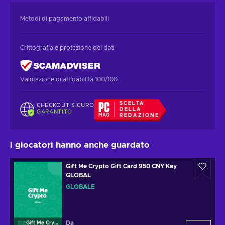
Metodi di pagamento affidabili
Crittografia e protezione dei dati
Valutazione di affidabilità 100/100
SCELTA
CHECKOUT SICURO
DELLA
GARANTITO
REDAZIONE
I giocatori hanno anche guardato
Gift Me Crypto Gift Card 950 CNY Key
GLOBAL
GLOBALE
Da
Gift Me Crypto