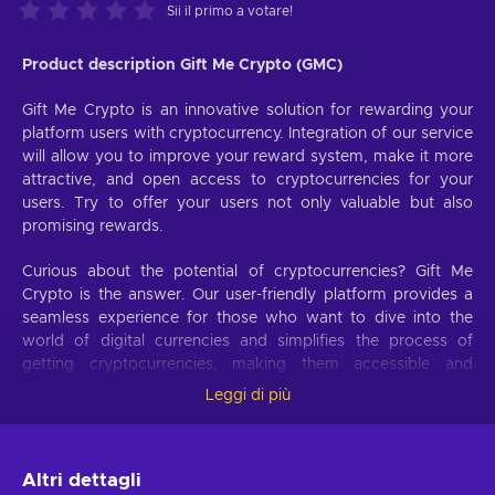
Sii il primo a votare!
Product description Gift Me Crypto (GMC)
Gift Me Crypto is an innovative solution for rewarding your
platform users with cryptocurrency. Integration of our service
will allow you to improve your reward system, make it more
attractive, and open access to cryptocurrencies for your
users. Try to offer your users not only valuable but also
promising rewards.
Curious about the potential of cryptocurrencies? Gift Me
Crypto is the answer. Our user-friendly platform provides a
seamless experience for those who want to dive into the
world of digital currencies and simplifies the process of
getting cryptocurrencies, making them accessible and
hassle-free.
Leggi di più
Offer your users the opportunity to obtain cryptocurrencies
with a simple voucher system. With Gift Me Crypto vouchers,
Altri dettagli
users can easily receive popular cryptocurrencies such as