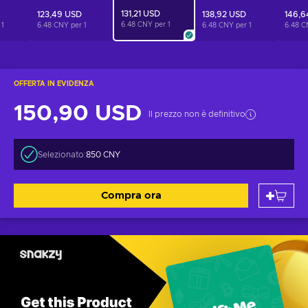
131,21 USD
123,49 USD
138,92 USD
146,6
6.48 CNY per
1
r
1
6.48 CNY per
1
6.48 CNY per
1
6.48 C
OFFERTA IN EVIDENZA
150,90 USD
Il prezzo non è definitivo
Selezionato:
850 CNY
Compra ora