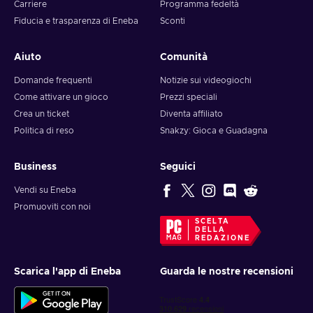
Carriere
Programma fedeltà
wallet balance as you like.
Fiducia e trasparenza di Eneba
Sconti
Aiuto
Comunità
Domande frequenti
Notizie sui videogiochi
Come attivare un gioco
Prezzi speciali
Crea un ticket
Diventa affiliato
Politica di reso
Snakzy: Gioca e Guadagna
Business
Seguici
Vendi su Eneba
Promuoviti con noi
SCELTA
DELLA
REDAZIONE
Scarica l'app di Eneba
Guarda le nostre recensioni