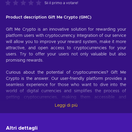
Sii il primo a votare!
Product description Gift Me Crypto (GMC)
Gift Me Crypto is an innovative solution for rewarding your
platform users with cryptocurrency. Integration of our service
will allow you to improve your reward system, make it more
attractive, and open access to cryptocurrencies for your
users. Try to offer your users not only valuable but also
promising rewards.
Curious about the potential of cryptocurrencies? Gift Me
Crypto is the answer. Our user-friendly platform provides a
seamless experience for those who want to dive into the
world of digital currencies and simplifies the process of
getting cryptocurrencies, making them accessible and
hassle-free.
Leggi di più
Offer your users the opportunity to obtain cryptocurrencies
with a simple voucher system. With Gift Me Crypto vouchers,
Altri dettagli
users can easily receive popular cryptocurrencies such as