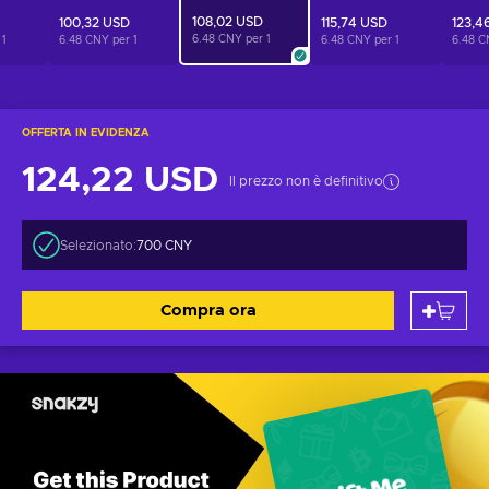
108,02 USD
100,32 USD
115,74 USD
123,4
6.48 CNY per
1
r
1
6.48 CNY per
1
6.48 CNY per
1
6.48 C
OFFERTA IN EVIDENZA
124,22 USD
Il prezzo non è definitivo
Selezionato:
700 CNY
Compra ora