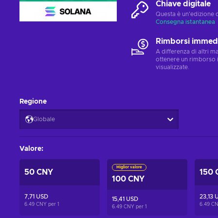
Chiave digitale
Questa è un'edizione 
Consegna istantanea
Rimborsi immedi
A differenza di altri 
ottenere un rimborso 
visualizzate.
Regione
Globale
Valore
:
Miglior valore
50 CNY
150 
100 CNY
7,71 USD
23,13 
15,41 USD
6.49 CNY per
1
6.49 C
6.49 CNY per
1