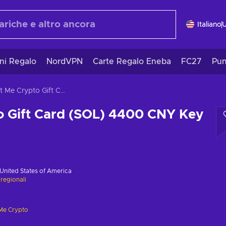
Italiano
ni Regalo
NordVPN
Carte Regalo Eneba
FC27
Pun
Gift Me Crypto Gift Card (SOL) 4400 CNY Key GLOBAL
o Gift Card (SOL) 4400 CNY Key
United States of America
 regionali
 Me Crypto