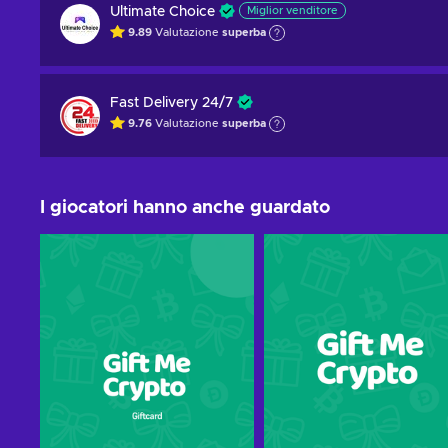
Ultimate Choice
Miglior venditore
9.89
Valutazione
superba
Fast Delivery 24/7
9.76
Valutazione
superba
I giocatori hanno anche guardato