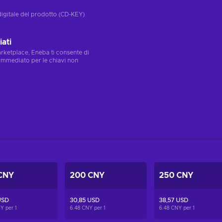
digitale del prodotto (CD-KEY)
ati
marketplace, Eneba ti consente di
immediato per le chiavi non
CNY
200 CNY
250 CNY
USD
30,85 USD
38,57 USD
NY per
1
6.48 CNY per
1
6.48 CNY per
1