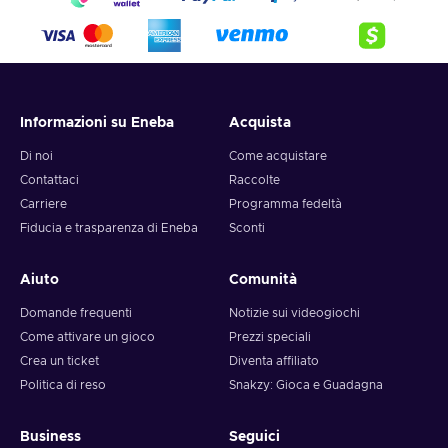
4. Pick the desired crypto between 8 of the most popular
crypto,
5. Enter your wallet address and click on redeem,
6. You will have a summary of your transaction appearing
and your crypto will arrive soon in your wallet.
Informazioni su Eneba
Acquista
Note: You can choose one currency at a time and can only
redeem your whole voucher at once. Once you’ve done that,
Di noi
Come acquistare
you should give it up to 30 minutes for your cryptocurrency
Contattaci
Raccolte
to arrive in your wallet. After that, you can use your new
Carriere
Programma fedeltà
wallet balance as you like.
Fiducia e trasparenza di Eneba
Sconti
Aiuto
Comunità
Domande frequenti
Notizie sui videogiochi
Come attivare un gioco
Prezzi speciali
Crea un ticket
Diventa affiliato
Politica di reso
Snakzy: Gioca e Guadagna
Business
Seguici