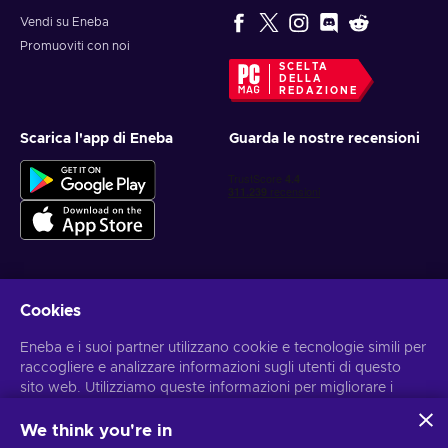
Vendi su Eneba
Promuoviti con noi
SCELTA
DELLA
REDAZIONE
Scarica l'app di Eneba
Guarda le nostre recensioni
Cookies
Ottieni offerte di gioco personalizzate
Eneba e i suoi partner utilizzano cookie e tecnologie simili per
Iscriviti
raccogliere e analizzare informazioni sugli utenti di questo
sito web. Utilizziamo queste informazioni per migliorare i
Puoi annullare l'iscrizione in qualsiasi momento. Visita
l'informativa
sulla Privacy
per maggiori informazioni
contenuti, la pubblicità e altri servizi offerti sul sito. I tuoi dati
personali potrebbero anche essere usati per personalizzare
We think you're in