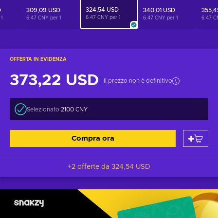
324,54 USD
D
309,09 USD
340,01 USD
355,4
6.47 CNY per
1
r
1
6.47 CNY per
1
6.47 CNY per
1
6.47 C
OFFERTA IN EVIDENZA
373,22 USD
Il prezzo non è definitivo
Selezionato:
2100 CNY
Compra ora
+2 offerte da
324,54 USD