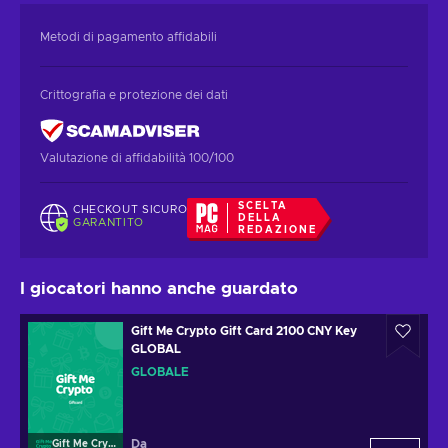
Metodi di pagamento affidabili
Crittografia e protezione dei dati
Valutazione di affidabilità 100/100
SCELTA
CHECKOUT SICURO
DELLA
GARANTITO
REDAZIONE
I giocatori hanno anche guardato
Gift Me Crypto Gift Card 2100 CNY Key
GLOBAL
GLOBALE
Da
Gift Me Crypto