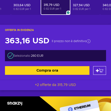
315,79 USD
303,64 USD
327,94 USD
340,
0.82 EUR per
1
r
1
0.82 EUR per
1
0.82 EUR per
1
0.82 E
OFFERTA IN EVIDENZA
363,16 USD
Il prezzo non è definitivo
Selezionato:
260 EUR
Compra ora
+2 offerte da
315,79 USD