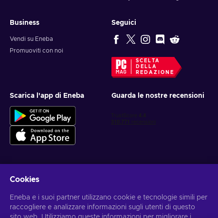
Business
Seguici
Vendi su Eneba
Promuoviti con noi
SCELTA
DELLA
REDAZIONE
Scarica l'app di Eneba
Guarda le nostre recensioni
Cookies
Ottieni offerte di gioco personalizzate
Eneba e i suoi partner utilizzano cookie e tecnologie simili per
Iscriviti
raccogliere e analizzare informazioni sugli utenti di questo
sito web. Utilizziamo queste informazioni per migliorare i
Puoi annullare l'iscrizione in qualsiasi momento. Visita
l'informativa