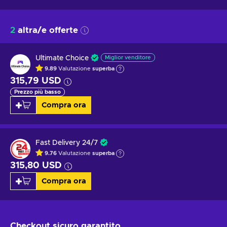
2
altra/e offerte
Ultimate Choice
Miglior venditore
9.89
Valutazione
superba
315,79 USD
Prezzo più basso
Compra ora
Fast Delivery 24/7
9.76
Valutazione
superba
315,80 USD
Compra ora
Checkout sicuro
garantito