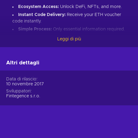
Ecosystem Access:
Unlock DeFi, NFTs, and more.
Instant Code Delivery:
Receive your ETH voucher
code instantly.
Simple Process:
Only essential information required.
Great Gift:
Introduce loved ones to Ethereum’s world.
Leggi di più
How to Redeem Your ETH Voucher Code:
Set up an Ethereum-compatible wallet.
Altri dettagli
Head to the Crypto Voucher website.
Input your ETH voucher code.
Data di rilascio
10 novembre 2017
Provide your email for confirmation.
Sviluppatori
Choose Ethereum (ETH).
Fintegence s.r.o.
Enter your wallet address.
Click “I understand & agree. Redeem.”
ETH appears in your wallet in about 30 minutes.
For lower fees and extended functionality, redeem directly
into the Crypto Voucher wallet.