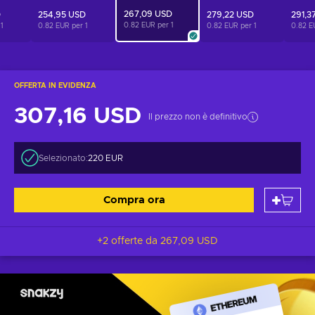
267,09 USD
D
254,95 USD
279,22 USD
291,3
0.82 EUR per
1
r
1
0.82 EUR per
1
0.82 EUR per
1
0.82 E
OFFERTA IN EVIDENZA
307,16 USD
Il prezzo non è definitivo
Selezionato:
220 EUR
Compra ora
+2 offerte da
267,09 USD