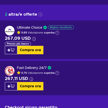
2
altra/e offerte
Ultimate Choice
Miglior venditore
9.89
Valutazione
superba
267,09 USD
Prezzo più basso
Compra ora
Fast Delivery 24/7
9.76
Valutazione
superba
267,11 USD
Compra ora
Checkout sicuro
garantito