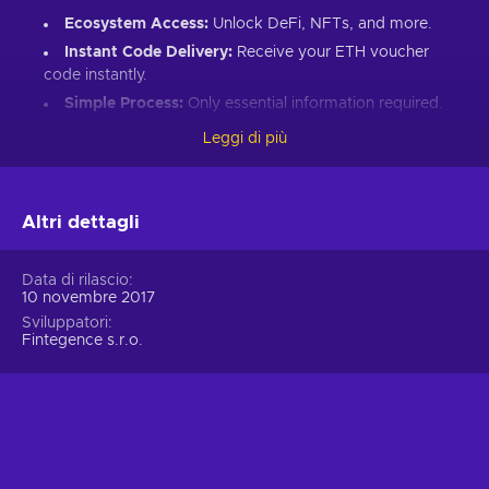
Ecosystem Access:
Unlock DeFi, NFTs, and more.
Instant Code Delivery:
Receive your ETH voucher
code instantly.
Simple Process:
Only essential information required.
Great Gift:
Introduce loved ones to Ethereum’s world.
Leggi di più
How to Redeem Your ETH Voucher Code:
Set up an Ethereum-compatible wallet.
Altri dettagli
Head to the Crypto Voucher website.
Input your ETH voucher code.
Data di rilascio
10 novembre 2017
Provide your email for confirmation.
Sviluppatori
Choose Ethereum (ETH).
Fintegence s.r.o.
Enter your wallet address.
Click “I understand & agree. Redeem.”
ETH appears in your wallet in about 30 minutes.
For lower fees and extended functionality, redeem directly
into the Crypto Voucher wallet.