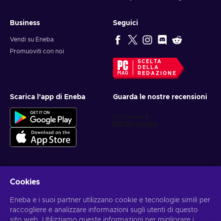
Business
Seguici
Vendi su Eneba
Promuoviti con noi
SCELTA
DELLA
REDAZIONE
Scarica l'app di Eneba
Guarda le nostre recensioni
Cookies
Ottieni offerte di gioco personalizzate
Eneba e i suoi partner utilizzano cookie e tecnologie simili per
Iscriviti
raccogliere e analizzare informazioni sugli utenti di questo
sito web. Utilizziamo queste informazioni per migliorare i
Puoi annullare l'iscrizione in qualsiasi momento. Visita
l'informativa