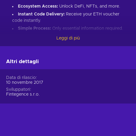
Ecosystem Access:
Unlock DeFi, NFTs, and more.
Instant Code Delivery:
Receive your ETH voucher
code instantly.
Simple Process:
Only essential information required.
Great Gift:
Introduce loved ones to Ethereum’s world.
Leggi di più
How to Redeem Your ETH Voucher Code:
Set up an Ethereum-compatible wallet.
Altri dettagli
Head to the Crypto Voucher website.
Input your ETH voucher code.
Data di rilascio
10 novembre 2017
Provide your email for confirmation.
Sviluppatori
Choose Ethereum (ETH).
Fintegence s.r.o.
Enter your wallet address.
Click “I understand & agree. Redeem.”
ETH appears in your wallet in about 30 minutes.
For lower fees and extended functionality, redeem directly
into the Crypto Voucher wallet.