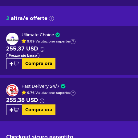
2
altra/e offerte
Ultimate Choice
9.89
Valutazione
superba
255,37 USD
Prezzo più basso
Compra ora
Fast Delivery 24/7
9.76
Valutazione
superba
255,38 USD
Compra ora
Checkout sicuro
garantito