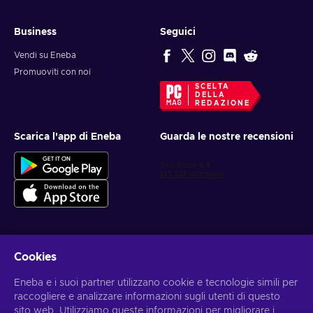
Business
Seguici
Vendi su Eneba
Promuoviti con noi
SCELTA
DELLA
REDAZIONE
Scarica l'app di Eneba
Guarda le nostre recensioni
Cookies
Ottieni offerte di gioco personalizzate
Eneba e i suoi partner utilizzano cookie e tecnologie simili per
Iscriviti
raccogliere e analizzare informazioni sugli utenti di questo
sito web. Utilizziamo queste informazioni per migliorare i
Puoi annullare l'iscrizione in qualsiasi momento. Visita
l'informativa