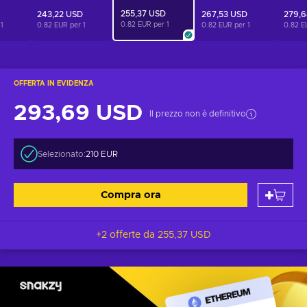
255,37 USD
243,22 USD
267,53 USD
279,6
0.82 EUR per
1
r
1
0.82 EUR per
1
0.82 EUR per
1
0.82 E
OFFERTA IN EVIDENZA
293,69 USD
Il prezzo non è definitivo
Selezionato:
210 EUR
Compra ora
+2 offerte da
255,37 USD