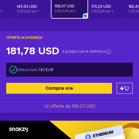
158,07 USD
145,92 USD
170,23 USD
182,4
0.82 EUR per
1
r
1
0.82 EUR per
1
0.82 EUR per
1
0.82 E
OFFERTA IN EVIDENZA
181,78 USD
Il prezzo non è definitivo
Selezionato:
130 EUR
Compra ora
+2 offerte da
158,07 USD