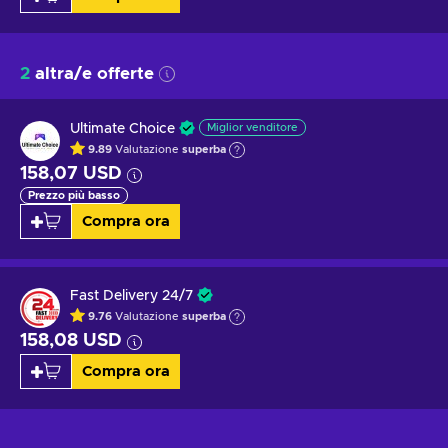
2
altra/e offerte
Ultimate Choice
Miglior venditore
9.89
Valutazione
superba
158,07 USD
Prezzo più basso
Compra ora
Fast Delivery 24/7
9.76
Valutazione
superba
158,08 USD
Compra ora