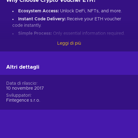
Why Choose Crypto Voucher ETH?
Ecosystem Access:
Unlock DeFi, NFTs, and more.
Instant Code Delivery:
Receive your ETH voucher
code instantly.
Simple Process:
Only essential information required.
Great Gift:
Introduce loved ones to Ethereum’s world.
Leggi di più
How to Redeem Your ETH Voucher Code:
Set up an Ethereum-compatible wallet.
Altri dettagli
Head to the Crypto Voucher website.
Input your ETH voucher code.
Data di rilascio
10 novembre 2017
Provide your email for confirmation.
Sviluppatori
Choose Ethereum (ETH).
Fintegence s.r.o.
Enter your wallet address.
Click “I understand & agree. Redeem.”
ETH appears in your wallet in about 30 minutes.
For lower fees and extended functionality, redeem directly
into the Crypto Voucher wallet.