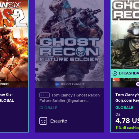
offerte
Visualizza offerte
Visual
DI CASHB
onnect
Ubisoft Connect
ow Six:
Tom Clancy'
Tom Clancy's Ghost Recon
DLC
 GLOBAL
Gog.com Ke
Future Soldier (Signature
Edition) Uplay Key GLOBAL
GLOBALE
GLOBALE
Da
4,78 U
Esaurito
11
%
di cashb