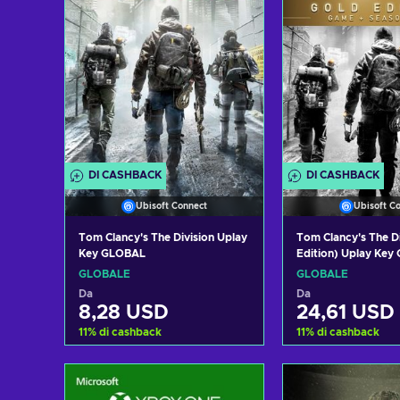
DI CASHBACK
DI CASHBACK
Ubisoft Connect
Ubisoft C
Tom Clancy's The Division Uplay
Tom Clancy's The Di
Key GLOBAL
Edition) Uplay Ke
GLOBALE
GLOBALE
Da
Da
8,28 USD
24,61 USD
11
%
di cashback
11
%
di cashback
Aggiungi al carrello
Aggiungi al 