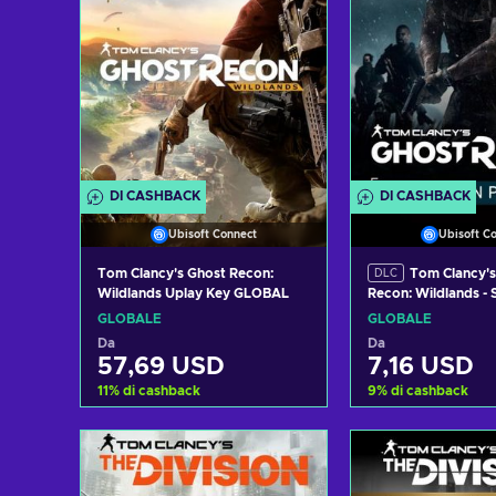
DI CASHBACK
DI CASHBACK
Ubisoft Connect
Ubisoft C
Tom Clancy's Ghost Recon:
Tom Clancy's
DLC
Wildlands Uplay Key GLOBAL
Recon: Wildlands -
Year 2 (DLC) Upla
GLOBALE
GLOBALE
Da
Da
57,69 USD
7,16 USD
11
%
di cashback
9
%
di cashback
Aggiungi al carrello
Aggiungi al 
Visualizza offerte
Visualizza 