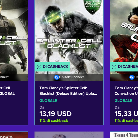
offerte
Visualizza offerte
DI CASHBACK
DI CASHB
onnect
Ubisoft Connect
Ub
r Cell
Tom Clancy's Splinter Cell:
Tom Clancy's 
y GLOBAL
Blacklist (Deluxe Edition) Uplay
Conviction 
Key GLOBAL
GLOBALE
GLOBALE
Da
Da
13,19 USD
15,33 
11
%
di cashback
11
%
di cashb
carrello
Aggiungi al carrello
Aggiung