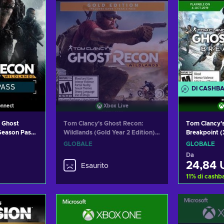
DI CASHB
onnect
Xbox Live
 Ghost
Tom Clancy'
Tom Clancy's Ghost Recon:
Breakpoint 
 Season Pass
Wildlands (Gold Year 2 Edition)
Live Key GL
y Key GLOBAL
XBOX LIVE Key GLOBAL
GLOBALE
GLOBALE
Da
24,84
Esaurito
11
%
di cashb
carrello
Aggiung
offerte
Visual