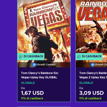
Visualizza offerte
Visualizza 
DI CASHBACK
DI CASHBACK
Ubisoft Connect
Ubisoft C
Tom Clancy’s Rainbow Six:
Tom Clancy's Rainb
Vegas Uplay Key GLOBAL
Vegas 2 Uplay Key
GLOBALE
GLOBALE
Da
Da
1,67 USD
3,09 USD
11
%
di cashback
11
%
di cashback