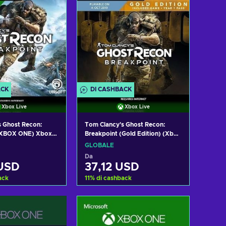
ACK
DI CASHBACK
Xbox Live
Xbox Live
s Ghost Recon:
Tom Clancy's Ghost Recon:
(XBOX ONE) Xbox
Breakpoint (Gold Edition) (Xbox
OBAL
One) Xbox Live Key GLOBAL
GLOBALE
Da
 USD
37,12 USD
ack
11
%
di cashback
i al carrello
Aggiungi al carrello
izza offerte
Visualizza offerte