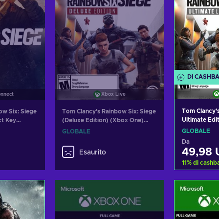
DI CASHB
onnect
Xbox Live
Tom Clancy's
ow Six: Siege
Tom Clancy's Rainbow Six: Siege
Ultimate Edi
ct Key
(Deluxe Edition) (Xbox One)
GLOBAL
Xbox Live Key GLOBAL
GLOBALE
GLOBALE
Da
49,98
Esaurito
11
%
di cashb
Aggiung
Visual