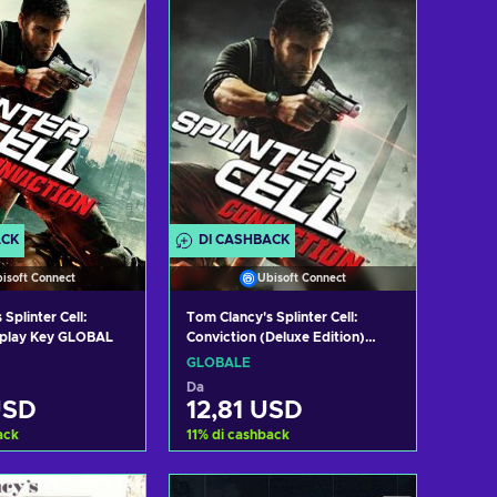
Visualizza offerte
ACK
DI CASHBACK
isoft Connect
Ubisoft Connect
Splinter Cell:
Tom Clancy's Splinter Cell:
Uplay Key GLOBAL
Conviction (Deluxe Edition)
Uplay Key GLOBAL
GLOBALE
Da
USD
12,81 USD
ack
11
%
di cashback
i al carrello
Aggiungi al carrello