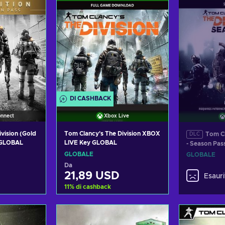
DI CASHBACK
onnect
Xbox Live
vision (Gold
Tom Clancy's The Division XBOX
Tom Cl
DLC
y GLOBAL
LIVE Key GLOBAL
- Season Pas
Xbox Live K
GLOBALE
GLOBALE
Da
21,89 USD
Esauri
11
%
di cashback
carrello
Aggiungi al carrello