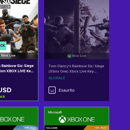
ACK
Xbox Live
Xbox Live
 Rainbow Six: Siege
Tom Clancy's Rainbow Six: Siege
tion XBOX LIVE Key
(Xbox One) Xbox Live Key
GLOBAL
GLOBALE
 USD
Esaurito
ack
i al carrello
izza offerte