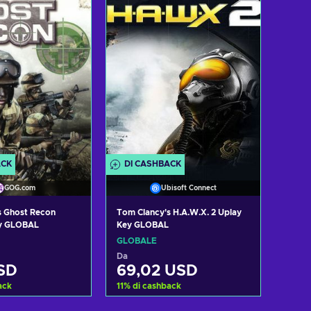
izza offerte
Visualizza offerte
ACK
DI CASHBACK
GOG.com
Ubisoft Connect
s Ghost Recon
Tom Clancy's H.A.W.X. 2 Uplay
y GLOBAL
Key GLOBAL
GLOBALE
Da
SD
69,02 USD
ack
11
%
di cashback