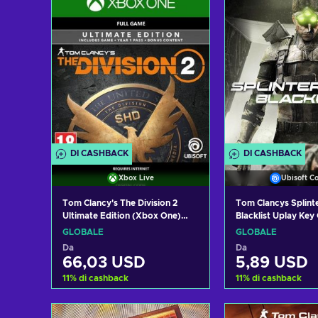
Visualizza offerte
Visualizza 
DI CASHBACK
DI CASHBACK
Xbox Live
Ubisoft C
Tom Clancy's The Division 2
Tom Clancys Splinte
Ultimate Edition (Xbox One)
Blacklist Uplay Ke
Xbox Live Key GLOBAL
GLOBALE
GLOBALE
Da
Da
66,03 USD
5,89 USD
11
%
di cashback
11
%
di cashback
Aggiungi al carrello
Aggiungi al 