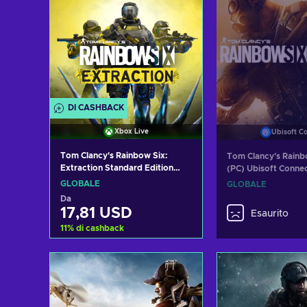
DI CASHBACK
Xbox Live
Ubisoft C
Tom Clancy's Rainbow Six:
Tom Clancy's Rainb
Extraction Standard Edition
(PC) Ubisoft Conne
XBOX LIVE Key GLOBAL
GLOBAL
GLOBALE
GLOBALE
Da
17,81 USD
Esaurito
11
%
di cashback
Aggiungi al carrello
Visualizza offerte