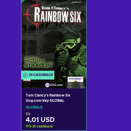
Aggiungi al carrello
Aggiungi al 
Visualizza offerte
Visualizza 
DI CASHBACK
GOG.com
Tom Clancy's Rainbow Six
Gog.com Key GLOBAL
GLOBALE
Da
4,01 USD
11
%
di cashback