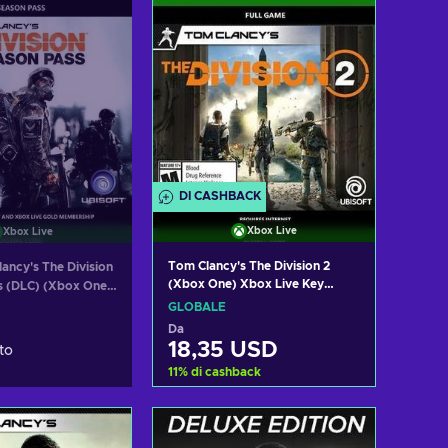
DI CASHBACK
Xbox Live
Xbox Live
Tom Clancy's The Division 2
ancy's The Division
(Xbox One) Xbox Live Key
s (DLC) (Xbox One)
GLOBAL
ey GLOBAL
GLOBALE
Da
18,35 USD
to
11
%
di cashback
Aggiungi al carrello