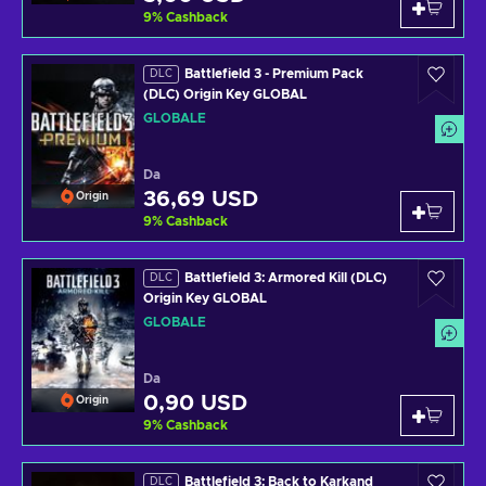
9
%
Cashback
Battlefield 3 - Premium Pack
DLC
(DLC) Origin Key GLOBAL
GLOBALE
Da
36,69 USD
Origin
9
%
Cashback
Battlefield 3: Armored Kill (DLC)
DLC
Origin Key GLOBAL
GLOBALE
Da
0,90 USD
Origin
9
%
Cashback
Battlefield 3: Back to Karkand
DLC