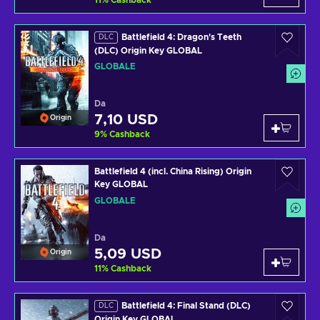
11
%
Cashback
Battlefield 4: Dragon's Teeth
DLC
(DLC) Origin Key GLOBAL
GLOBALE
Da
7,10 USD
Origin
9
%
Cashback
Battlefield 4 (incl. China Rising) Origin
Key GLOBAL
GLOBALE
Da
5,09 USD
Origin
11
%
Cashback
Battlefield 4: Final Stand (DLC)
DLC
Origin Key GLOBAL