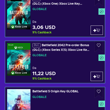
(DLC) (Xbox One) Xbox Live Key
GLOBAL
GLOBALE
Da
3,06 USD
Xbox Live
9
%
Cashback
Battlefield 2042 Pre-order Bonus
DLC
(DLC) (Xbox Series X|S) Xbox Live Key
GLOBAL
GLOBALE
Da
11,22 USD
Xbox Live
9
%
Cashback
Battlefield 5 Origin Key GLOBAL
GLOBALE