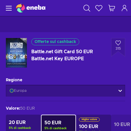
Offerte sul cashback
315
Battle.net Gift Card 50 EUR
Battle.net Key EUROPE
Regione
Europa
Valore
:
50 EUR
Miglior valore
20 EUR
50 EUR
10 EUR
100 EUR
5
%
di cashback
5
%
di cashback