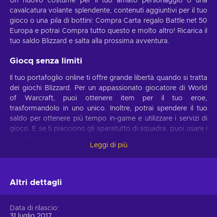
Un nuovo costume per il tuo amato personaggio o una
cavalcatura volante splendente, contenuti aggiuntivi per il tuo
gioco o una pila di bottini: Compra Carta regalo Battle.net 50
Europa e potrai Compra tutto questo e molto altro! Ricarica il
tuo saldo Blizzard e salta alla prossima avventura.
Giocq senza limiti
Il tuo portafoglio online ti offre grande libertà quando si tratta
dei giochi Blizzard. Per un appassionato giocatore di World
of Warcraft, puoi ottenere item per il tuo eroe,
trasformandolo in uno unico. Inoltre, potrai spendere il tuo
saldo per ottenere più tempo in-game e utilizzare i servizi di
gioco. E se ti piacciono gli sparatutto di squadra, puoi usare i
tuoi fondi per procurarti delle box
Leggi di più
Questa carta regalo sbloccherà oggetti che altrimenti
sarebbero fuori portata. Compra Carta regalo Battle.net 50
Europa e ottieni il meglio che Blizzard ha da offrire, dai mazzi
Altri dettagli
comprabili per il gioco di carte alle espansioni per una
campagna in solitario fino agli item che ritieni più opportuni.
Data di rilascio
Fondamentalmente, qualsiasi gioco tu scelga, troverai un
31 luglio 2017