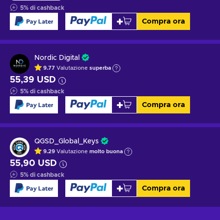
5
%
di cashback
Compra ora
Nordic Digital
9.77
Valutazione
superba
55,39 USD
5
%
di cashback
Compra ora
QGSD_Global_Keys
9.29
Valutazione
molto buona
55,90 USD
5
%
di cashback
Compra ora