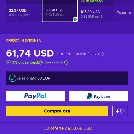
5
%
di cashback
53,68 USD
22,37 USD
105,39 USD
Esaurito
0.93 EUR per
1
0.89 EUR per
1
0.95 EUR per
1
OFFERTA IN EVIDENZA
61,74 USD
Il prezzo non è definitivo
8
%
di cashback
Miglior cashback
Selezionato:
50 EUR
Compra ora
+22 offerte da
53,68 USD