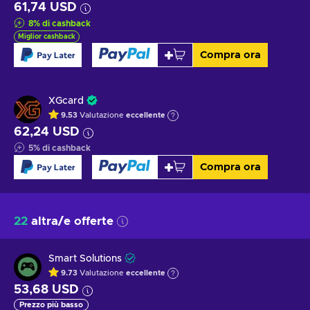
61,74 USD
8
%
di cashback
Miglior cashback
Compra ora
XGcard
9.53
Valutazione
eccellente
62,24 USD
5
%
di cashback
Compra ora
22
altra/e offerte
Smart Solutions
9.73
Valutazione
eccellente
53,68 USD
Prezzo più basso