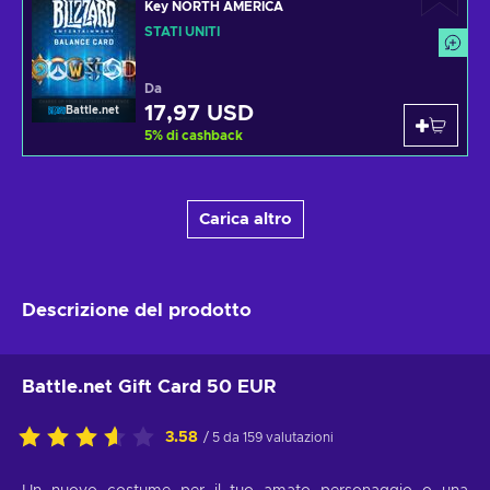
Key NORTH AMERICA
STATI UNITI
Da
17,97 USD
Battle.net
5
%
di cashback
Carica altro
Descrizione del prodotto
Battle.net Gift Card 50 EUR
3.58
/ 5 da 159 valutazioni