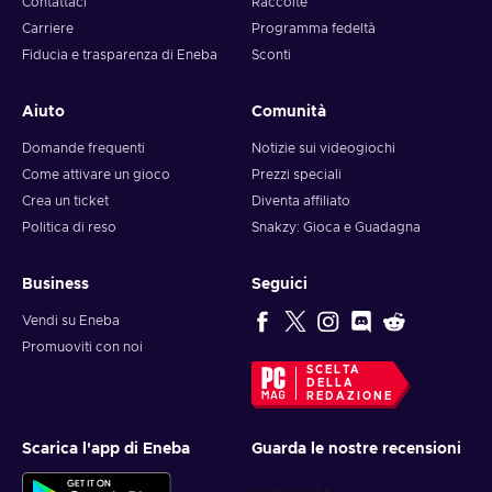
Contattaci
Raccolte
Come riscattare un codice Blizzard?
Carriere
Programma fedeltà
Fiducia e trasparenza di Eneba
Sconti
Accedi al tuo account Blizzard sulla pagina web Battle.net;
Cerca l'opzione Riscatta nella panoramica dell'account;
Aiuto
Comunità
Inserisci il codice e fai clic su Riscatta per completare il
processo;
Domande frequenti
Notizie sui videogiochi
Gli articoli acquistati sono stati aggiunti al tuo account!
Come attivare un gioco
Prezzi speciali
Crea un ticket
Diventa affiliato
Politica di reso
Snakzy: Gioca e Guadagna
Business
Seguici
Vendi su Eneba
Promuoviti con noi
SCELTA
DELLA
REDAZIONE
Scarica l'app di Eneba
Guarda le nostre recensioni