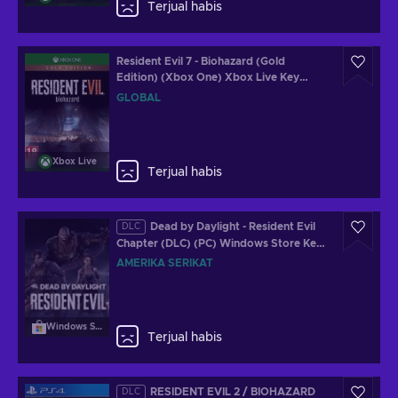
Terjual habis
Resident Evil 7 - Biohazard (Gold
Edition) (Xbox One) Xbox Live Key
GLOBAL
GLOBAL
Xbox Live
Terjual habis
Dead by Daylight - Resident Evil
DLC
Chapter (DLC) (PC) Windows Store Key
UNITED STATES
AMERIKA SERIKAT
Windows Store
Terjual habis
RESIDENT EVIL 2 / BIOHAZARD
DLC