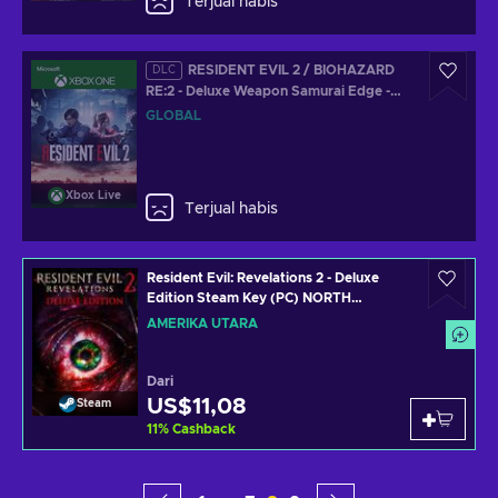
Terjual habis
RESIDENT EVIL 2 / BIOHAZARD
DLC
RE:2 - Deluxe Weapon Samurai Edge -
Chris Model(DLC) XBOX LIVE Key
GLOBAL
GLOBAL
Xbox Live
Terjual habis
Resident Evil: Revelations 2 - Deluxe
Edition Steam Key (PC) NORTH
AMERICA
AMERIKA UTARA
Dari
US$11,08
Steam
11
%
Cashback