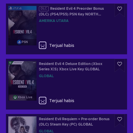
Resident Evil 4 Preorder Bonus
DLC
(DLC) (PS4/PS5) PSN Key NORTH
AMERICA
AMERIKA UTARA
PSN
Terjual habis
Resident Evil 4 Deluxe Edition (Xbox
Series X|S) Xbox Live Key GLOBAL
GLOBAL
Xbox Live
Terjual habis
Resident Evil Requiem + Pre-order Bonus
(DLC) Steam Key (PC) GLOBAL
GLOBAL