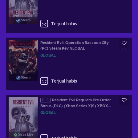
Steam
Terjual habis
Resident Evil: Operation Raccoon City
(PC) Steam Key GLOBAL
GLOBAL
Steam
Terjual habis
Resident Evil Requiem Pre-Order
DLC
Bonus (DLC) (Xbox Series X|S) XBOX
LIVE Key GLOBAL
GLOBAL
Xbox Live