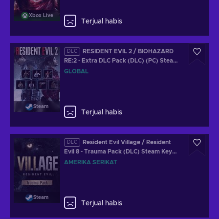
Xbox Live
Terjual habis
RESIDENT EVIL 2 / BIOHAZARD
DLC
RE:2 - Extra DLC Pack (DLC) (PC) Steam
Key GLOBAL
GLOBAL
Steam
Terjual habis
Resident Evil Village / Resident
DLC
Evil 8 - Trauma Pack (DLC) Steam Key
UNITED STATES
AMERIKA SERIKAT
Steam
Terjual habis