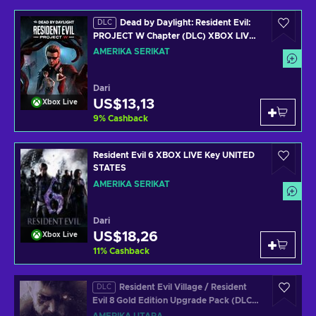
Dead by Daylight: Resident Evil:
DLC
PROJECT W Chapter (DLC) XBOX LIVE
Key UNITED STATES
AMERIKA SERIKAT
Dari
US$13,13
Xbox Live
9
%
Cashback
Resident Evil 6 XBOX LIVE Key UNITED
STATES
AMERIKA SERIKAT
Dari
US$18,26
Xbox Live
11
%
Cashback
Resident Evil Village / Resident
DLC
Evil 8 Gold Edition Upgrade Pack (DLC)
(PS4) PSN Key NORTH AMERICA