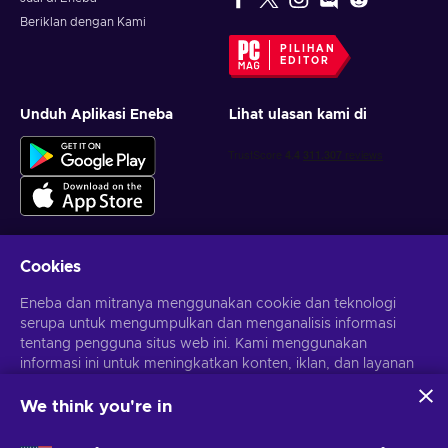
Beriklan dengan Kami
PILIHAN
EDITOR
Unduh Aplikasi Eneba
Lihat ulasan kami di
Cookies
Dapatkan penawaran game yang dipersonalisasi
Eneba dan mitranya menggunakan cookie dan teknologi
serupa untuk mengumpulkan dan menganalisis informasi
Berlangganan
tentang pengguna situs web ini. Kami menggunakan
Kamu dapat berhenti berlangganan kapan saja. Kunjungi
informasi ini untuk meningkatkan konten, iklan, dan layanan
Pemberitahuan privasi
untuk informasi lebih lanjut
lainnya di situs. Data pribadimu juga dapat digunakan untuk
personalisasi iklan.
We think you're in
Dengan mengklik 'Terima Semua', kamu menyetujui
Bahasa Indonesia
USD
penggunaan teknologi ini oleh Eneba dan mitranya. Kamu