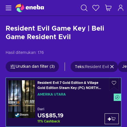
Resident Evil Game Key | Beli
Game Resident Evil
Hasil ditemukan:
176
Urutkan dan filter (3)
Je
Teks
:
Resident Evil
Resident Evil 7 Gold Edition & Village
Gold Edition Steam Key (PC) NORTH
AMERICA
AMERIKA UTARA
Dari
US$85,19
Steam
11
%
Cashback