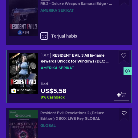
RE:2 - Deluxe Weapon Samurai Edge - Jill
Model (DLC) (PS4) PSN Key UNITED
AMERIKA SERIKAT
STATES
PSN
Terjual habis
RESIDENT EVIL 3 All In-game
DLC
Rewards Unlock for Windows (DLC)
Windows Store Key UNITED STATES
AMERIKA SERIKAT
Dari
US$5,58
Windows Store
9
%
Cashback
Resident Evil: Revelations 2 (Deluxe
Edition) XBOX LIVE Key GLOBAL
GLOBAL