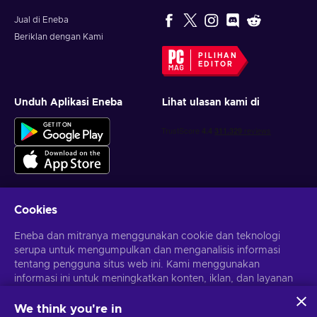
Jual di Eneba
Beriklan dengan Kami
PILIHAN
EDITOR
Unduh Aplikasi Eneba
Lihat ulasan kami di
Cookies
Dapatkan penawaran game yang dipersonalisasi
Eneba dan mitranya menggunakan cookie dan teknologi
serupa untuk mengumpulkan dan menganalisis informasi
Berlangganan
tentang pengguna situs web ini. Kami menggunakan
Kamu dapat berhenti berlangganan kapan saja. Kunjungi
informasi ini untuk meningkatkan konten, iklan, dan layanan
Pemberitahuan privasi
untuk informasi lebih lanjut
lainnya di situs. Data pribadimu juga dapat digunakan untuk
personalisasi iklan.
We think you're in