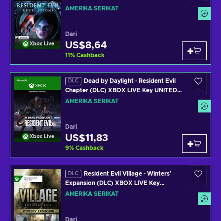
AMERIKA SERIKAT
Dari
US$8,64
Xbox Live
11
%
Cashback
Dead by Daylight - Resident Evil
DLC
Chapter (DLC) XBOX LIVE Key UNITED
STATES
AMERIKA SERIKAT
Dari
US$11,83
Xbox Live
9
%
Cashback
Resident Evil Village - Winters’
DLC
Expansion (DLC) XBOX LIVE Key
UNITED STATES
AMERIKA SERIKAT
Dari