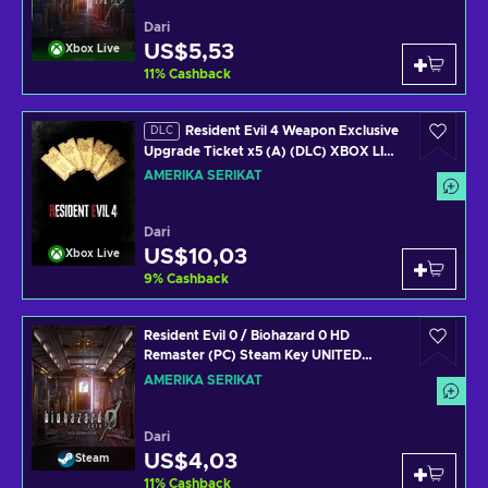
Dari
US$5,53
Xbox Live
11
%
Cashback
Resident Evil 4 Weapon Exclusive
DLC
Upgrade Ticket x5 (A) (DLC) XBOX LIVE
Key UNITED STATES
AMERIKA SERIKAT
Dari
US$10,03
Xbox Live
9
%
Cashback
Resident Evil 0 / Biohazard 0 HD
Remaster (PC) Steam Key UNITED
STATES
AMERIKA SERIKAT
Dari
US$4,03
Steam
11
%
Cashback