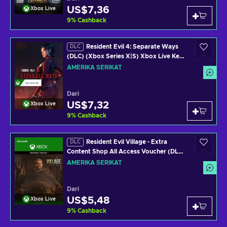
US$7,36
Xbox Live
9
%
Cashback
Resident Evil 4: Separate Ways
DLC
(DLC) (Xbox Series X|S) Xbox Live Key
UNITED STATES
AMERIKA SERIKAT
Dari
US$7,32
Xbox Live
9
%
Cashback
Resident Evil Village - Extra
DLC
Content Shop All Access Voucher (DLC)
XBOX LIVE Key UNITED STATES
AMERIKA SERIKAT
Dari
US$5,48
Xbox Live
9
%
Cashback