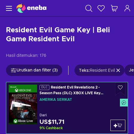
Resident Evil Game Key | Beli
Game Resident Evil
Hasil ditemukan:
176
Urutkan dan filter (3)
Je
Teks
:
Resident Evil
Resident Evil Revelations 2 -
DLC
Season Pass (DLC) XBOX LIVE Key
UNITED STATES
AMERIKA SERIKAT
Dari
US$11,71
Xbox Live
9
%
Cashback