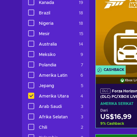
Kanada
19
Lihat pena
Brazil
18
Nigeria
18
Mesir
15
Australia
14
Meksiko
9
Polandia
7
CASHBACK
Amerika Latin
6
Xbox Li
Jepang
5
Forza Horizon
DLC
Amerika Utara
4
(DLC) PC/XBOX LIV
UNITED STATES
AMERIKA SERIKAT
Arab Saudi
3
Dari
US$16,99
Afrika Selatan
3
9
%
Cashback
Chili
2
Tambah ke ke