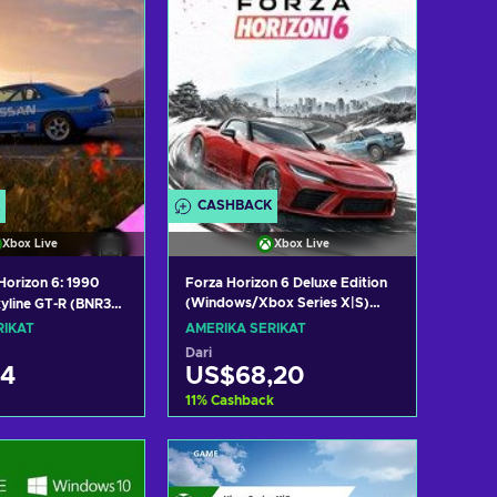
CASHBACK
Xbox Live
Xbox Live
Horizon 6: 1990
Forza Horizon 6 Deluxe Edition
(Windows/Xbox Series X|S)
kyline GT-R (BNR32
XBOX LIVE Key UNITED STATES
LC)
RIKAT
AMERIKA SERIKAT
ox Series X|S)
Dari
ey UNITED STATES
44
US$68,20
11
%
Cashback
ke keranjang
Tambah ke keranjang
 penawaran
Lihat penawaran