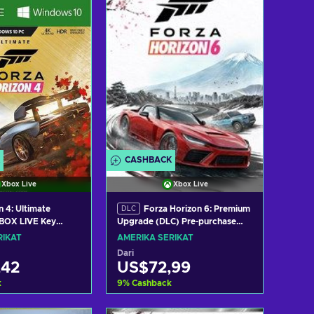
 penawaran
Lihat penawaran
CASHBACK
Xbox Live
Xbox Live
 4: Ultimate
Forza Horizon 6: Premium
DLC
XBOX LIVE Key
Upgrade (DLC) Pre-purchase
TES
(Windows/Xbox Series X|S)
RIKAT
AMERIKA SERIKAT
XBOX LIVE Key UNITED STATES
Dari
,42
US$72,99
k
9
%
Cashback
ke keranjang
Tambah ke keranjang