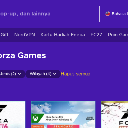
Bahasa 
Gift
NordVPN
Kartu Hadiah Eneba
FC27
Poin Ga
orza Games
Hapus semua
Jenis (2)
Wilayah (4)
2