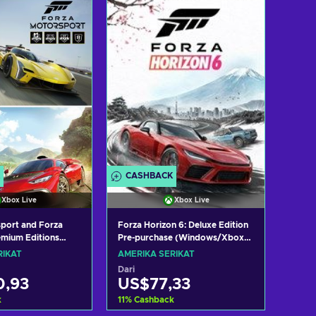
 penawaran
Lihat penawaran
CASHBACK
Xbox Live
Xbox Live
port and Forza
Forza Horizon 6: Deluxe Edition
emium Editions
Pre-purchase (Windows/Xbox
BOX LIVE Key
Series X|S) XBOX LIVE Key
RIKAT
AMERIKA SERIKAT
TES
UNITED STATES
Dari
0,93
US$77,33
k
11
%
Cashback