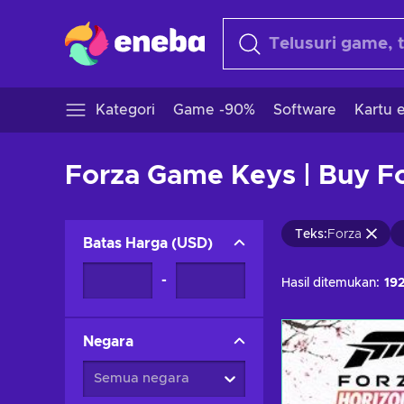
Kategori
Game -90%
Software
Kartu e
Forza Game Keys | Buy F
Teks
:
Forza
Batas Harga
(
USD
)
-
Hasil ditemukan:
19
Negara
Semua negara