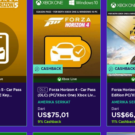
waran
Lihat penawaran
Lihat
CASHBACK
CASHBACK
ve
Xbox Live
 5 - Car Pass
Forza Horizon 4 - Car Pass
Forza Horizon
DLC
Edition PC/
E Key
(DLC) (PC/Xbox One) Xbox Live
UNITED STA
Key UNITED STATES
AMERIKA SERIKAT
AMERIKA SE
Dari
Dari
US$75,01
US$66
9
%
Cashback
11
%
Cashbac
ranjang
Tambah ke keranjang
Tambah 