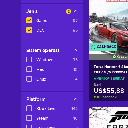
Jenis
2
Game
97
DLC
95
CASHBACK
Sistem operasi
Xbox Li
Windows
73
Forza Horizon 6 St
Mac
10
Edition (Windows/X
X|S) Xbox Live Key
AMERIKA SERIKAT
Linux
4
STATES
Dari
US$55,88
11
%
Cashback
Platform
Xbox Live
142
Tambah ke ke
Steam
46
Lihat pena