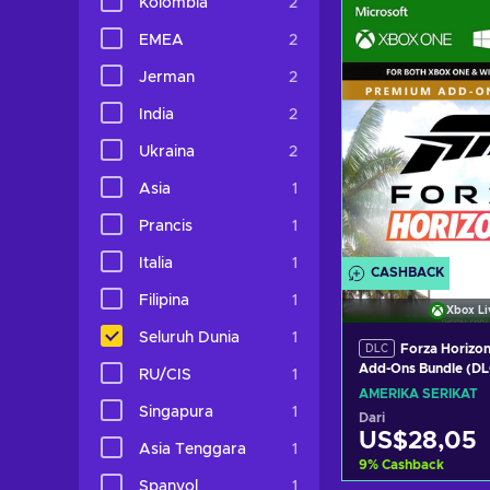
Kolombia
2
Lihat pena
EMEA
2
Jerman
2
India
2
Ukraina
2
Asia
1
Prancis
1
Italia
1
CASHBACK
Filipina
1
Xbox Li
Seluruh Dunia
1
Forza Horizon
DLC
Add-Ons Bundle (D
RU/CIS
1
LIVE Key UNITED S
AMERIKA SERIKAT
Singapura
1
Dari
US$28,05
Asia Tenggara
1
9
%
Cashback
Spanyol
1