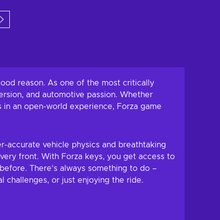
ke keranjang
Tambah ke keranjang
 penawaran
Lihat penawaran
od reason. As one of the most critically
mersion, and automotive passion. Whether
pes in an open-world experience, Forza game
r-accurate vehicle physics and breathtaking
every front. With Forza keys, you get access to
 before. There's always something to do –
 challenges, or just enjoying the ride.