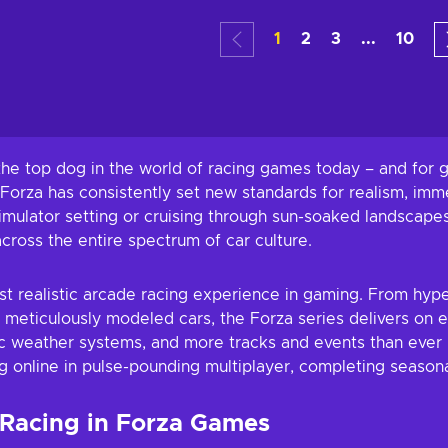
ranjang
Tambah ke keranjang
Tambah 
1
2
3
...
10
waran
Lihat penawaran
Lihat
e top dog in the world of racing games today – and for go
, Forza has consistently set new standards for realism, im
 simulator setting or cruising through sun-soaked landsca
cross the entire spectrum of car culture.
t realistic arcade racing experience in gaming. From hype
 meticulously modeled cars, the Forza series delivers on 
ic weather systems, and more tracks and events than ever
g online in pulse-pounding multiplayer, completing seasonal
 Racing in Forza Games