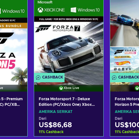
waran
Lihat penawaran
Lihat
CASHBACK
CASHBACK
ve
Xbox Live
 5 - Premium
Forza Motorsport 7 - Deluxe
Forza Motors
Edition (PC/Xbox One) Xbox
Horizon 5 Pr
LC) PC/XBOX
Live Key UNITED STATES
Bundle PC/X
TATES
AMERIKA SERIKAT
AMERIKA SE
UNITED STA
Dari
Dari
US$86,68
US$10
11
%
Cashback
11
%
Cashbac