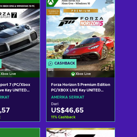
CASHBACK
Xbox Live
Xbox Live
sport 7 (PC/Xbox
Forza Horizon 5 Premium Edition
ive Key UNITED
PC/XBOX LIVE Key UNITED
STATES
RIKAT
AMERIKA SERIKAT
Dari
,57
US$46,65
k
11
%
Cashback
ke keranjang
Tambah ke keranjang