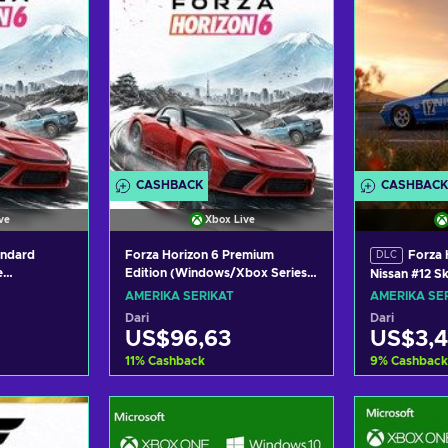
CASHBACK
CASHBACK
ve
Xbox Live
andard
Forza Horizon 6 Premium
Forza 
DLC
e
Edition (Windows/Xbox Series
Nissan #12 S
es X|S)
X|S) Xbox Live Key UNITED
Gr.A) JTC (D
AMERIKA SERIKAT
AMERIKA SE
TED STATES
STATES
(Windows/Xb
Dari
Dari
XBOX LIVE K
US$96,63
US$3,
11
%
Cashback
9
%
Cashback
ranjang
Tambah ke keranjang
Tambah 
waran
Lihat penawaran
Lihat