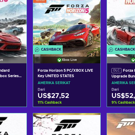
CASHBACK
CASHBACK
ve
Xbox Live
andard
Forza Horizon 5 PC/XBOX LIVE
Forza 
DLC
box Series
Key UNITED STATES
Upgrade Bun
 UNITED
(Windows/Xb
AMERIKA SERIKAT
AMERIKA SE
XBOX LIVE K
Dari
Dari
US$27,52
US$52
11
%
Cashback
9
%
Cashback
ranjang
Tambah ke keranjang
Tambah 
waran
Lihat penawaran
Lihat