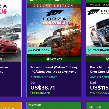
CASHBACK
CASHBACK
ve
Xbox Live
remium
Forza Horizon 4 (Deluxe Edition)
Forza Motor
e
(PC/Xbox One) Xbox Live Key
One) Xbox L
es X|S)
UNITED STATES
STATES
AMERIKA SERIKAT
AMERIKA SE
TED STATES
Dari
Dari
US$38,71
US$115
11
%
Cashback
11
%
Cashbac
ranjang
Tambah ke keranjang
Tambah 