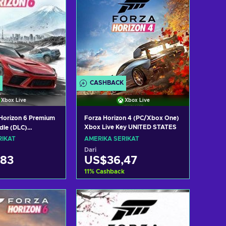
CASHBACK
Xbox Live
Xbox Live
Horizon 6 Premium
Forza Horizon 4 (PC/Xbox One)
Xbox Live Key UNITED STATES
dle (DLC)
ox Series X|S)
RIKAT
AMERIKA SERIKAT
ey UNITED STATES
Dari
,83
US$36,47
11
%
Cashback
ke keranjang
Tambah ke keranjang
 penawaran
Lihat penawaran