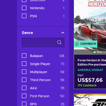
GOG.com
2
Nintendo
1
PSN
1
Genre
CASHBACK
Xbox Li
Balapan
138
Forza Horizon 6: St
Single Player
73
Edition Pre-purchas
(Windows/Xbox Seri
AMERIKA SERIKAT
Multiplayer
56
XBOX LIVE Key UNI
Dari
US$57,66
Third Person
56
11
%
Cashback
Aksi
55
Tambah ke ke
First Person
50
Lihat pena
RPG
35