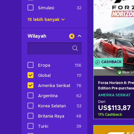
Simulasi
32
15 lebih banyak
Wilayah
4
CASHBACK
Eropa
156
Xbox Li
Global
111
Forza Horizon 6: P
Amerika Serikat
76
Edition Pre-purchas
(Windows/Xbox Seri
AMERIKA SERIKAT
Argentina
62
XBOX LIVE Key UNI
Dari
Korea Selatan
53
US$113,87
11
%
Cashback
Britania Raya
48
Turki
39
Tambah ke ke