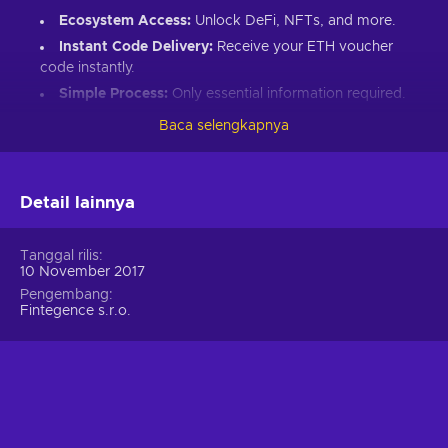
Ecosystem Access:
Unlock DeFi, NFTs, and more.
Instant Code Delivery:
Receive your ETH voucher
code instantly.
Simple Process:
Only essential information required.
Great Gift:
Introduce loved ones to Ethereum’s world.
Baca selengkapnya
How to Redeem Your ETH Voucher Code:
Set up an Ethereum-compatible wallet.
Detail lainnya
Head to the Crypto Voucher website.
Input your ETH voucher code.
Tanggal rilis
10 November 2017
Provide your email for confirmation.
Pengembang
Choose Ethereum (ETH).
Fintegence s.r.o.
Enter your wallet address.
Click “I understand & agree. Redeem.”
ETH appears in your wallet in about 30 minutes.
For lower fees and extended functionality, redeem directly
into the Crypto Voucher wallet.