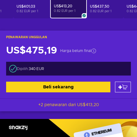
US$413,20
US$401,03
US$437,50
US$4
0.82 EUR per
1
r
1
0.82 EUR per
1
0.82 EUR per
1
0.82 E
PENAWARAN UNGGULAN
US$475,19
Harga belum final
Dipilih:
340 EUR
Beli sekarang
+2 penawaran dari
US$413,20