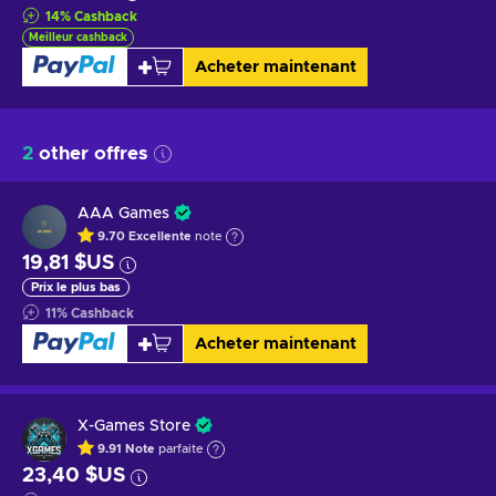
14
%
Cashback
Meilleur cashback
Acheter maintenant
2
other offres
AAA Games
9.70
Excellente
note
19,81 $US
Prix le plus bas
11
%
Cashback
Acheter maintenant
X-Games Store
9.91
Note
parfaite
23,40 $US