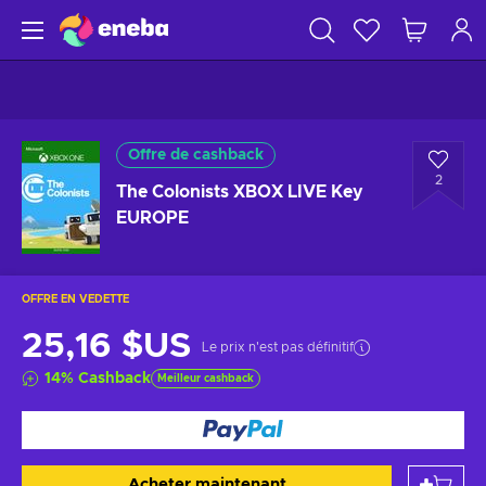
Offre de cashback
2
The Colonists XBOX LIVE Key
EUROPE
OFFRE EN VEDETTE
25,16 $US
Le prix n'est pas définitif
14
%
Cashback
Meilleur cashback
Acheter maintenant