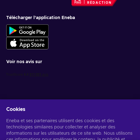
RÉDACTION
Télécharger l'application Eneba
Voir nos avis sur
Cookies
Recevez des offres de jeux personnalisées
Eneba et ses partenaires utilisent des cookies et des
technologies similaires pour collecter et analyser des
S’abonner
informations sur les utilisateurs de ce site web. Nous utilisons
ces informations pour améliorer le contenu, la publicité et
Vous pouvez vous désabonner à tout moment. Consultez
l'avis de