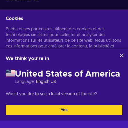
Cookies
Eneba et ses partenaires utilisent des cookies et des
technologies similaires pour collecter et analyser des
informations sur les utilisateurs de ce site web. Nous utilisons
ces informations pour améliorer le contenu, la publicité et
Recevez des offres de jeux personnalisées
d'autres services du site. Vos données personnelles peuvent
également être utilisées pour personnaliser les annonces.
We think you're in
S’abonner
En cliquant sur « Accepter tout », vous consentez à
l'utilisation de ces technologies par Eneba et ses partenaires.
Vous pouvez vous désabonner à tout moment. Consultez
l'avis de
United States of America
Vous pouvez ajuster votre consentement en cliquant sur
confidentialité
pour plus d'informations.
« Personnaliser ».
Language
:
English US
Pour plus d'informations sur l'utilisation de vos données par
Google, consultez
Sécurité et confidentialité Google Business
Français
USD
Would you like to see a local version of the site?
.
Yes
Tout accepter
Personnaliser
Copyright © 2026 Eneba. Tous droits réservés.
SARL Helis play,
Gyneju 4-333, Vilnius, République de Lituanie
Conditions générales
,
Avis de confidentialité
,
Gestion des cookies
.