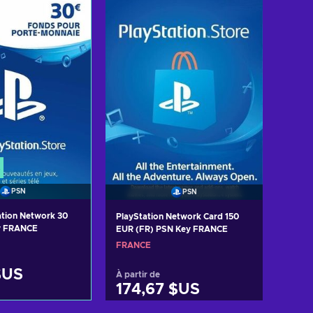
Voir les offres
 les offres
PSN
PSN
ation Network 30
PlayStation Network Card 150
y FRANCE
EUR (FR) PSN Key FRANCE
FRANCE
$US
À partir de
174,67 $US