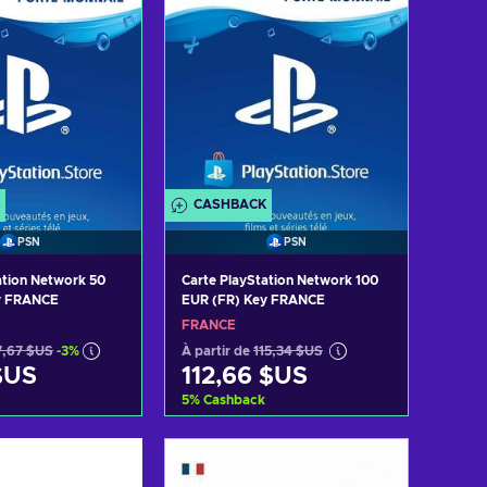
CASHBACK
PSN
PSN
ation Network 50
Carte PlayStation Network 100
y FRANCE
EUR (FR) Key FRANCE
FRANCE
7,67 $US
-3%
À partir de
115,34 $US
$US
112,66 $US
5
%
Cashback
r au panier
Ajouter au panier
 les offres
Voir les offres