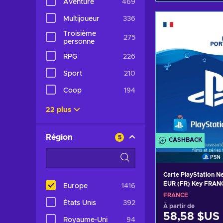
Aventure
469
Ajouter au 
Multijoueur
336
Voir les o
Troisième
275
personne
RPG
226
Sport
210
Coop
194
22 plus
Région
5
CASHBACK
PSN
Carte PlayStation N
EUR (FR) Key FRAN
Europe
1416
FRANCE
États Unis
392
À partir de
58,58 $US
Royaume-Uni
94