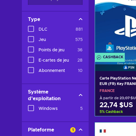
Type
DLC
881
Jeu
575
Points de jeu
36
CASHBACK
E-cartes de jeu
28
PSN
Abonnement
10
Carte PlayStation N
EUR (FR) Key FRAN
FRANCE
Système
À partir de
23,07 $
d’exploitation
22,74 $US
Windows
5
5
%
Cashback
Ajouter au 
Plateforme
1
Voir les o