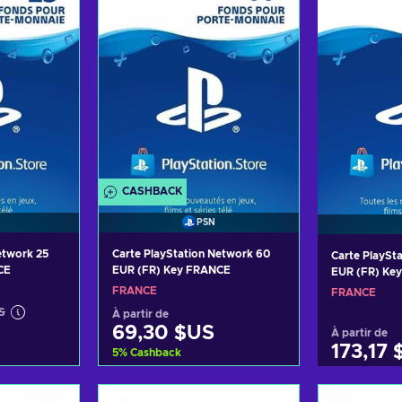
CASHBACK
PSN
etwork 25
Carte PlayStation Network 60
Carte PlaySt
CE
EUR (FR) Key FRANCE
EUR (FR) Ke
FRANCE
FRANCE
S
À partir de
69,30 $US
À partir de
173,17
5
%
Cashback
panier
Ajouter au panier
Ajoute