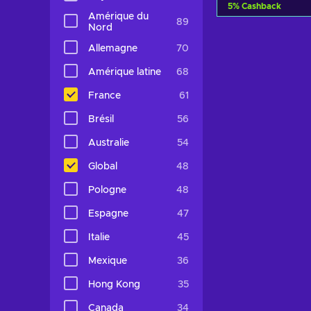
5
%
Cashback
Amérique du
89
Nord
Ajouter au 
Allemagne
70
Voir les o
Amérique latine
68
France
61
Brésil
56
Australie
54
Global
48
Pologne
48
Espagne
47
Italie
45
Mexique
36
Hong Kong
35
Canada
34