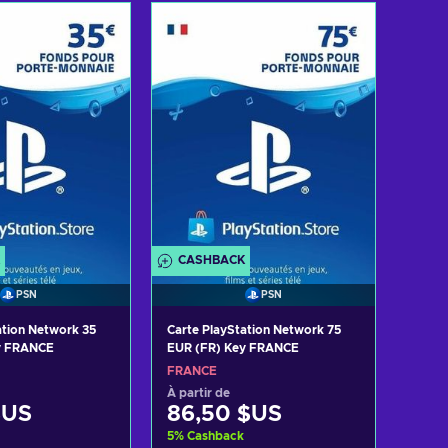
r au panier
Ajouter au panier
 les offres
Voir les offres
CASHBACK
PSN
PSN
ation Network 35
Carte PlayStation Network 75
y FRANCE
EUR (FR) Key FRANCE
FRANCE
À partir de
$US
86,50 $US
5
%
Cashback