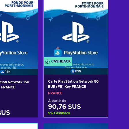
CASHBACK
PSN
PSN
Carte PlayStation Network 80
ation Network 150
EUR (FR) Key FRANCE
y FRANCE
FRANCE
À partir de
90,76 $US
 $US
5
%
Cashback
Ajouter au panier
r au panier