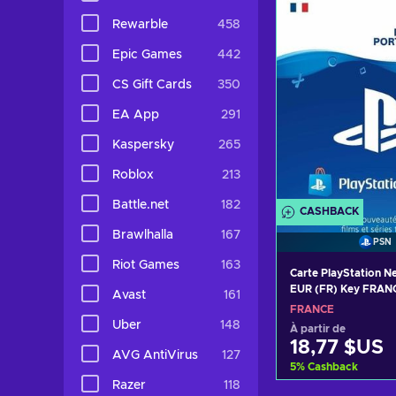
Voir les o
Rewarble
458
Epic Games
442
CS Gift Cards
350
EA App
291
Kaspersky
265
Roblox
213
Battle.net
182
CASHBACK
Brawlhalla
167
PSN
Riot Games
163
Carte PlayStation N
EUR (FR) Key FRAN
Avast
161
FRANCE
Uber
148
À partir de
18,77 $US
AVG AntiVirus
127
5
%
Cashback
Razer
118