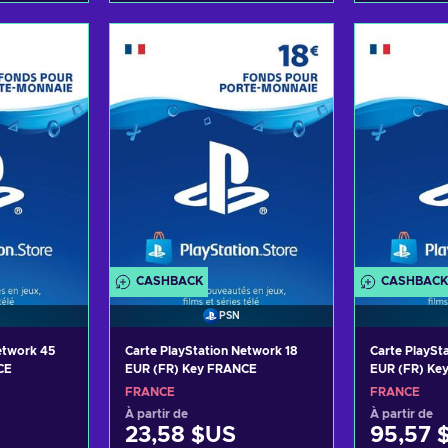
panier
Ajouter au panier
Ajoute
ffres
Voir les offres
Voir
CASHBACK
CASHBACK
PSN
etwork 45
Carte PlayStation Network 18
Carte PlaySt
CE
EUR (FR) Key FRANCE
EUR (FR) Ke
FRANCE
FRANCE
À partir de
À partir de
23,58 $US
95,57 