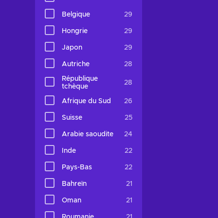
Belgique
29
Hongrie
29
Japon
29
Autriche
28
République
28
tchèque
Afrique du Sud
26
Suisse
25
Arabie saoudite
24
Inde
22
Pays-Bas
22
Bahreïn
21
Oman
21
Roumanie
21