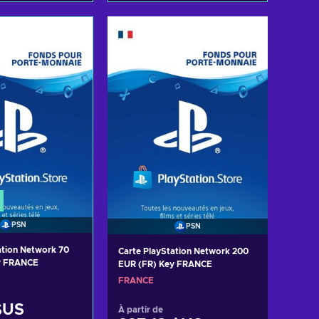
r au panier
Ajouter au panier
 les offres
Voir les offres
PSN
PSN
ation Network 70
Carte PlayStation Network 200
y FRANCE
EUR (FR) Key FRANCE
FRANCE
$US
À partir de