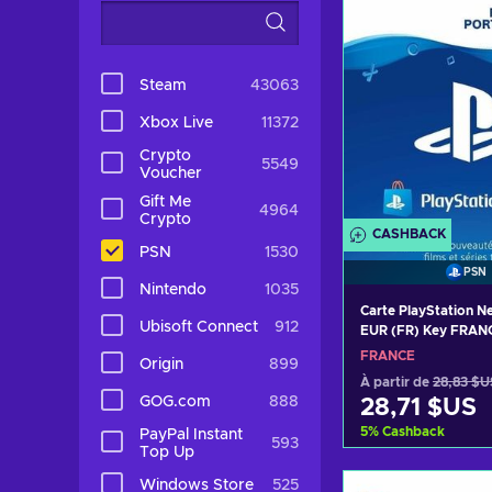
Steam
43063
Xbox Live
11372
Crypto
5549
Voucher
Gift Me
4964
Crypto
CASHBACK
PSN
1530
PSN
Nintendo
1035
Carte PlayStation N
Ubisoft Connect
912
EUR (FR) Key FRAN
FRANCE
Origin
899
À partir de
28,83 $U
GOG.com
888
28,71 $US
5
%
Cashback
PayPal Instant
593
Top Up
Ajouter au 
Windows Store
525