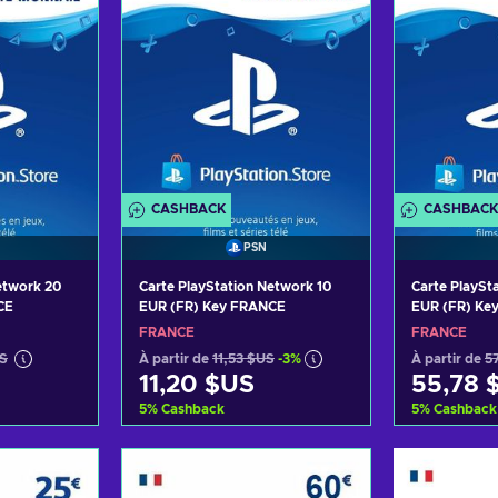
CASHBACK
CASHBACK
PSN
etwork 20
Carte PlayStation Network 10
Carte PlaySt
CE
EUR (FR) Key FRANCE
EUR (FR) Ke
FRANCE
FRANCE
US
À partir de
11,53 $US
-3%
À partir de
5
11,20 $US
55,78 
5
%
Cashback
5
%
Cashback
panier
Ajouter au panier
Ajoute
ffres
Voir les offres
Voir