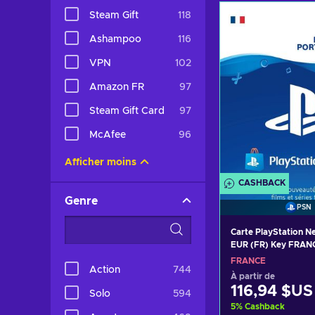
Ajouter au 
Steam Gift
118
Voir les o
Ashampoo
116
VPN
102
Amazon FR
97
Steam Gift Card
97
McAfee
96
Afficher moins
CASHBACK
Genre
PSN
Carte PlayStation N
EUR (FR) Key FRAN
FRANCE
Action
744
À partir de
116,94 $US
Solo
594
5
%
Cashback