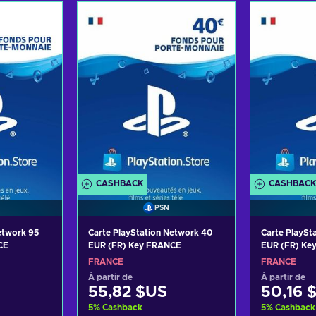
panier
Ajouter au panier
Ajoute
ffres
Voir les offres
Voir
CASHBACK
CASHBACK
PSN
etwork 95
Carte PlayStation Network 40
Carte PlaySt
CE
EUR (FR) Key FRANCE
EUR (FR) Ke
FRANCE
FRANCE
À partir de
À partir de
55,82 $US
50,16 
5
%
Cashback
5
%
Cashback