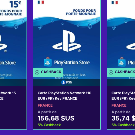
ffres
Voir les offres
Voir
CASHBACK
CASHBACK
PSN
etwork 15
Carte PlayStation Network 110
Carte PlaySt
CE
EUR (FR) Key FRANCE
EUR (FR) Ke
FRANCE
FRANCE
À partir de
À partir de
156,68 $US
35,74 
5
%
Cashback
5
%
Cashback