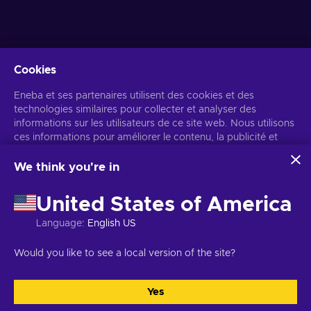
Cookies
Recevez des offres de jeux personnalisées
Eneba et ses partenaires utilisent des cookies et des
technologies similaires pour collecter et analyser des
S’abonner
informations sur les utilisateurs de ce site web. Nous utilisons
Vous pouvez vous désabonner à tout moment. Consultez
ces informations pour améliorer le contenu, la publicité et
l'avis de
confidentialité
pour plus d'informations.
d'autres services du site. Vos données personnelles peuvent
également être utilisées pour personnaliser les annonces.
We think you're in
En cliquant sur « Accepter tout », vous consentez à
Français
USD
l'utilisation de ces technologies par Eneba et ses partenaires.
United States of America
Vous pouvez ajuster votre consentement en cliquant sur
« Personnaliser ».
Language
:
English US
Pour plus d'informations sur l'utilisation de vos données par
Google, consultez
Sécurité et confidentialité Google Business
Copyright © 2026 Eneba. Tous droits réservés.
SARL Helis play,
Would you like to see a local version of the site?
.
Gyneju 4-333, Vilnius, République de Lituanie
Conditions générales
,
Avis de confidentialité
,
Gestion des cookies
.
Yes
Tout accepter
Personnaliser