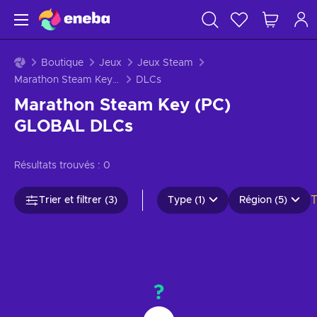
Boutique
Jeux
Jeux Steam
Marathon Steam Key (PC) GLOBAL
DLCs
Marathon Steam Key (PC)
GLOBAL DLCs
Résultats trouvés :
0
T
Trier et filtrer (3)
Type (1)
Région (5)
?