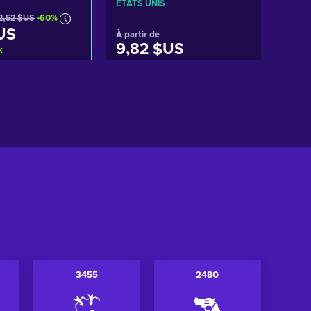
ÉTATS UNIS
2,52 $US
-60%
US
À partir de
9,82 $US
k
er au panier
Ajouter au panier
 les offres
Voir les offres
3455
2480