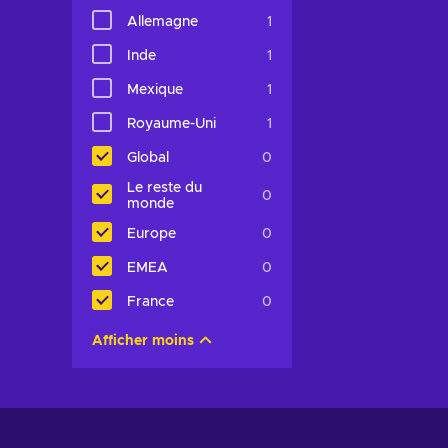
Allemagne
1
Inde
1
Mexique
1
Royaume-Uni
1
Global
0
Le reste du
0
monde
Europe
0
EMEA
0
France
0
Afficher moins