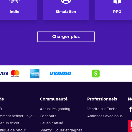
Indie
Simulation
RPG
Charger plus
de
Communauté
Professionnels
N
Q
Actualités gaming
Vendre sur Eneba
ment activer un jeu
Concours
Annoncez avec nous
er un ticket
Devenir affilié
itique de retour
Snakzy : Jouez et gagnez