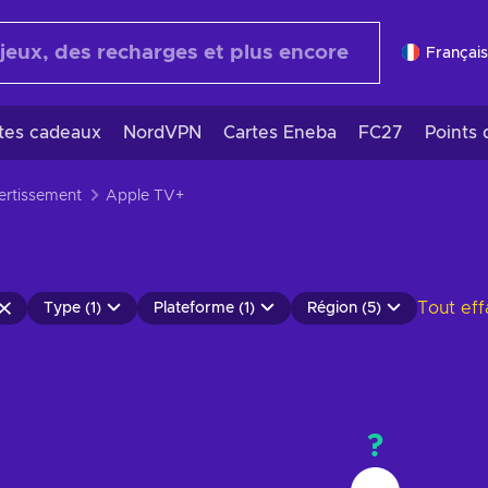
Français
rtes cadeaux
NordVPN
Cartes Eneba
FC27
Points 
ertissement
Apple TV+
Tout eff
Type (1)
Plateforme (1)
Région (5)
?