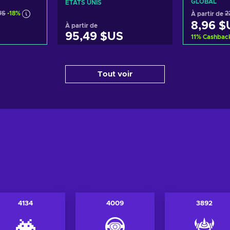
GLOBAL
ÉTATS UNIS
US
-18%
À partir de
2
8,96 $
À partir de
95,49 $US
11
%
Cashbac
panier
Ajout
Ajouter au panier
Tout voir
ffres
Voir
Voir les offres
4134
4009
3892