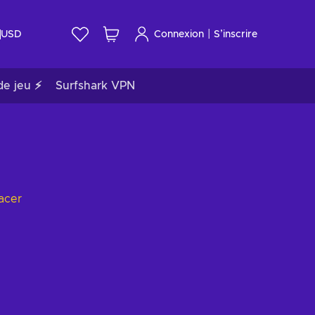
|
USD
Connexion
S’inscrire
de jeu ⚡
Surfshark VPN
acer