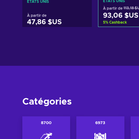
ÉTATS UNIS
ÉTATS UNIS
À partir de
113,18 $
93,06 $US
À partir de
47,86 $US
5
%
Cashback
Ajouter au 
Ajouter au panier
Voir les o
Voir les offres
Catégories
8700
6973