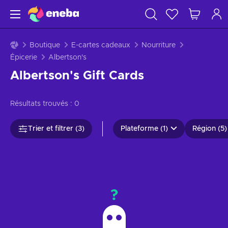
Boutique
E-cartes cadeaux
Nourriture
Épicerie
Albertson's
Albertson's Gift Cards
Résultats trouvés :
0
Trier et filtrer (3)
Plateforme (1)
Région (5)
?