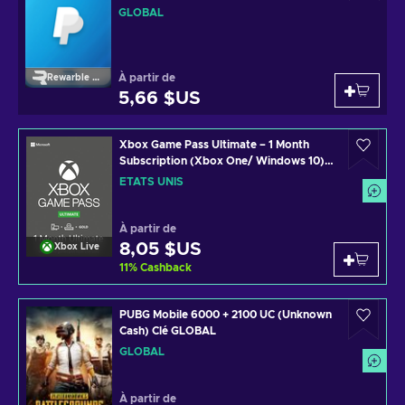
GLOBAL
À partir de
Rewarble Paypal
5,66 $US
Xbox Game Pass Ultimate – 1 Month
Subscription (Xbox One/ Windows 10)
non-stackable Xbox Live Key UNITED
ÉTATS UNIS
STATES
À partir de
8,05 $US
Xbox Live
11
%
Cashback
PUBG Mobile 6000 + 2100 UC (Unknown
Cash) Clé GLOBAL
GLOBAL
À partir de