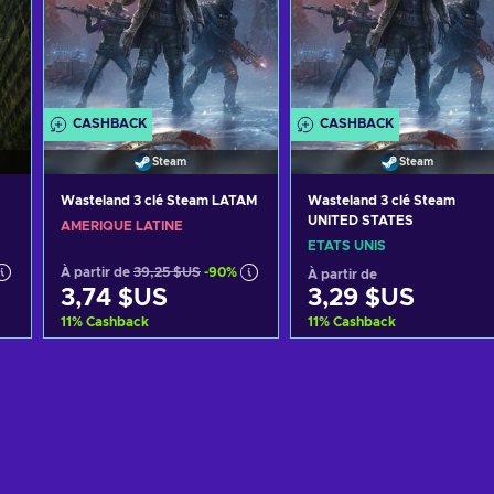
CASHBACK
CASHBACK
Steam
Steam
Wasteland 3 clé Steam LATAM
Wasteland 3 clé Steam
UNITED STATES
AMÉRIQUE LATINE
ÉTATS UNIS
À partir de
39,25 $US
-90%
À partir de
3,74 $US
3,29 $US
11
%
Cashback
11
%
Cashback
Ajouter au panier
Ajouter au panier
Voir les offres
Voir les offres