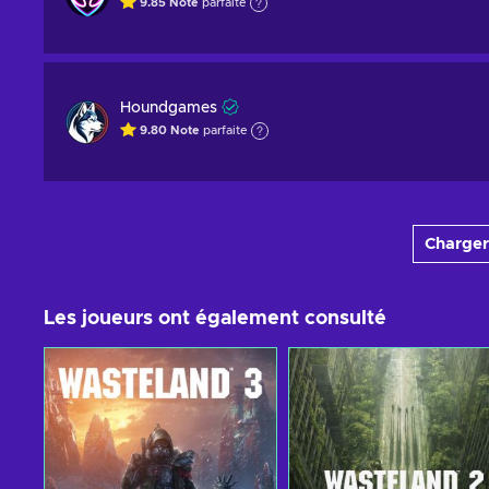
9.85
Note
parfaite
Houndgames
9.80
Note
parfaite
Charger
Les joueurs ont également consulté