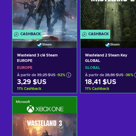
CASHBACK
CASHBACK
Steam
Steam
Wasteland 3 clé Steam
Wasteland 2 Steam Key
EUROPE
GLOBAL
EUROPE
GLOBAL
À partir de
39,25 $US
-92%
À partir de
28,86 $US
-36%
3,29 $US
18,41 $US
11
%
Cashback
11
%
Cashback
Ajouter au panier
Ajouter au panier
Voir les offres
Voir les offres