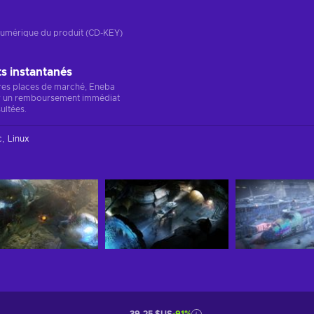
n numérique du produit (CD-KEY)
 instantanés
res places de marché, Eneba
r un remboursement immédiat
ultées.
c
Linux