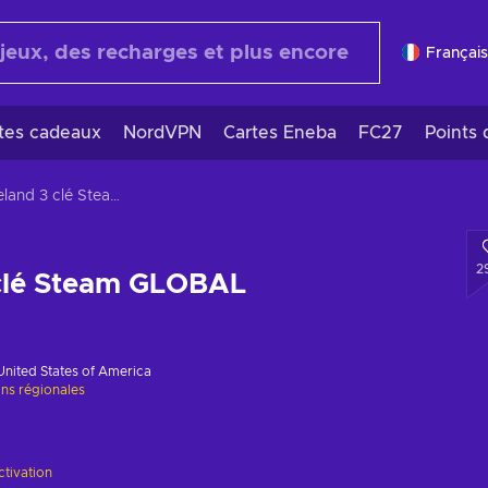
Français
rtes cadeaux
NordVPN
Cartes Eneba
FC27
Points 
Wasteland 3 clé Steam GLOBAL
2
clé Steam GLOBAL
United States of America
ons régionales
ctivation