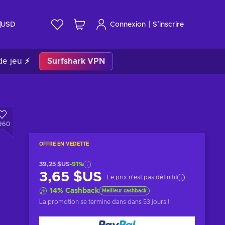
|
USD
Connexion
S’inscrire
de jeu ⚡
Surfshark VPN
960
OFFRE EN VEDETTE
39,25 $US
-91%
3,65 $US
Le prix n'est pas définitif
14
%
Cashback
Meilleur cashback
La promotion se termine dans
dans 53 jours
!