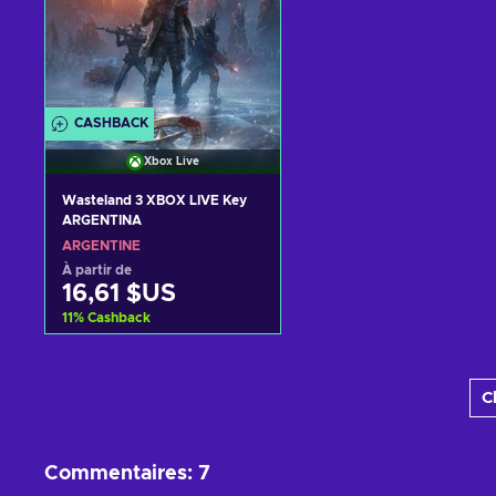
CASHBACK
Xbox Live
Wasteland 3 XBOX LIVE Key
ARGENTINA
ARGENTINE
À partir de
16,61 $US
11
%
Cashback
Ajouter au panier
C
Voir les offres
Commentaires
:
7