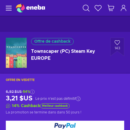
Offre de cashback
143
Townscaper (PC) Steam Key
EUROPE
OFFRE EN VEDETTE
6,92 $US
-54%
3,21 $US
Le prix n'est pas définitif
14
%
Cashback
Meilleur cashback
La promotion se termine dans
dans 50 jours
!