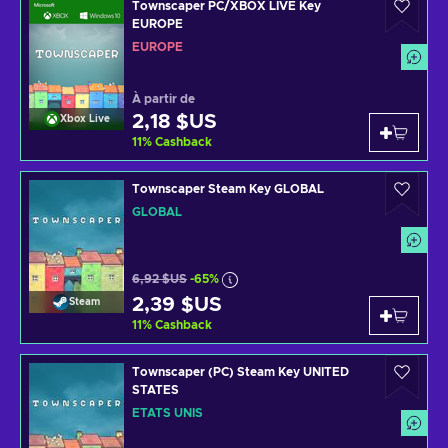
Townscaper PC/XBOX LIVE Key
EUROPE
EUROPE
À partir de
2,18 $US
Xbox Live
11
%
Cashback
Townscaper Steam Key GLOBAL
GLOBAL
6,92 $US
-65%
2,39 $US
Steam
11
%
Cashback
Townscaper (PC) Steam Key UNITED
STATES
ÉTATS UNIS