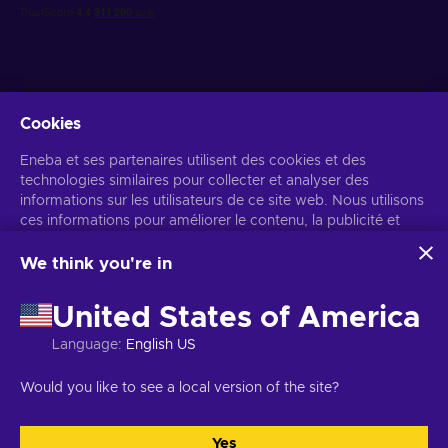
Cookies
Recevez des offres de jeux personnalisées
Eneba et ses partenaires utilisent des cookies et des
technologies similaires pour collecter et analyser des
S’abonner
informations sur les utilisateurs de ce site web. Nous utilisons
ces informations pour améliorer le contenu, la publicité et
Vous pouvez vous désabonner à tout moment. Consultez
l'avis de
confidentialité
pour plus d'informations.
d'autres services du site. Vos données personnelles peuvent
également être utilisées pour personnaliser les annonces.
We think you're in
En cliquant sur « Accepter tout », vous consentez à
Français
USD
l'utilisation de ces technologies par Eneba et ses partenaires.
United States of America
Vous pouvez ajuster votre consentement en cliquant sur
« Personnaliser ».
Language
:
English US
Pour plus d'informations sur l'utilisation de vos données par
Google, consultez
Sécurité et confidentialité Google Business
Copyright © 2026 Eneba. Tous droits réservés.
SARL Helis play,
Would you like to see a local version of the site?
.
Gyneju 4-333, Vilnius, République de Lituanie
Conditions générales
,
Avis de confidentialité
,
Gestion des cookies
.
Yes
Tout accepter
Personnaliser