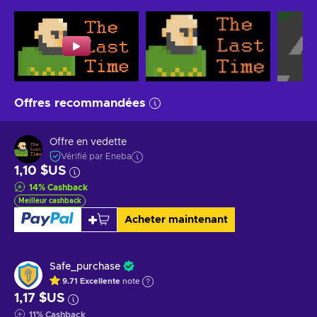
Offres recommandées
Offre en vedette
Vérifié par Eneba
1,10 $US
14
%
Cashback
Meilleur cashback
Acheter maintenant
Safe_purchase
9.71
Excellente
note
1,17 $US
11
%
Cashback