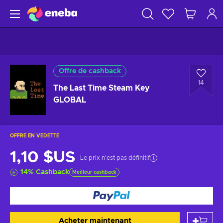
Offre de cashback
14
The Last Time Steam Key
GLOBAL
OFFRE EN VEDETTE
1,10 $US
Le prix n'est pas définitif
14
%
Cashback
Meilleur cashback
Acheter maintenant