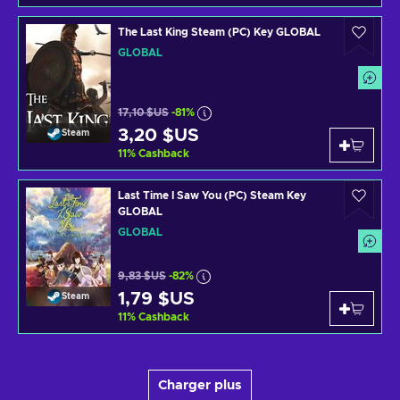
The Last King Steam (PC) Key GLOBAL
GLOBAL
17,10 $US
-81%
3,20 $US
Steam
11
%
Cashback
Last Time I Saw You (PC) Steam Key
GLOBAL
GLOBAL
9,83 $US
-82%
1,79 $US
Steam
11
%
Cashback
Charger plus