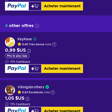
Acheter maintenant
4
other offres
KeyKase
9.40
Très bonne
note
0,99 $US
Prix le plus bas
11
%
Cashback
Acheter maintenant
Vikingsbrothers
9.63
Excellente
note
1,05 $US
11
%
Cashback
Acheter maintenant