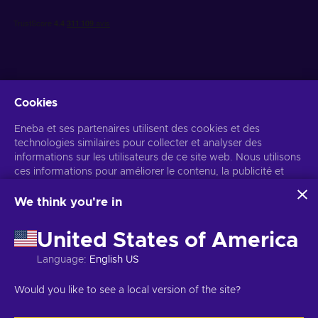
Cookies
Recevez des offres de jeux personnalisées
Eneba et ses partenaires utilisent des cookies et des
technologies similaires pour collecter et analyser des
S’abonner
informations sur les utilisateurs de ce site web. Nous utilisons
ces informations pour améliorer le contenu, la publicité et
Vous pouvez vous désabonner à tout moment. Consultez
l'avis de
confidentialité
pour plus d'informations.
d'autres services du site. Vos données personnelles peuvent
également être utilisées pour personnaliser les annonces.
We think you're in
En cliquant sur « Accepter tout », vous consentez à
Français
USD
l'utilisation de ces technologies par Eneba et ses partenaires.
United States of America
Vous pouvez ajuster votre consentement en cliquant sur
« Personnaliser ».
Language
:
English US
Pour plus d'informations sur l'utilisation de vos données par
Google, consultez
Sécurité et confidentialité Google Business
Copyright © 2026 Eneba. Tous droits réservés.
SARL Helis play,
Would you like to see a local version of the site?
.
Gyneju 4-333, Vilnius, République de Lituanie
Conditions générales
,
Avis de confidentialité
,
Gestion des cookies
.