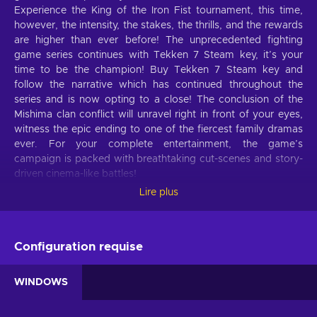
Experience the King of the Iron Fist tournament, this time,
however, the intensity, the stakes, the thrills, and the rewards
are higher than ever before! The unprecedented fighting
game series continues with Tekken 7 Steam key, it’s your
time to be the champion! Buy Tekken 7 Steam key and
follow the narrative which has continued throughout the
series and is now opting to a close! The conclusion of the
Mishima clan conflict will unravel right in front of your eyes,
witness the epic ending to one of the fiercest family dramas
ever. For your complete entertainment, the game’s
campaign is packed with breathtaking cut-scenes and story-
driven cinema-like battles!
Lire plus
Tekken 7 features
Tekken 7 brings the best fighting game experience both for
old-timers and new fans:
Configuration requise
The conclusion of the clan.
The conclusion of the
WINDOWS
Mishima clan conflict will unravel right in front of your
eyes, witness the epic ending to one of the fiercest family
dramas ever. All this in amazingly done cut-scenes and