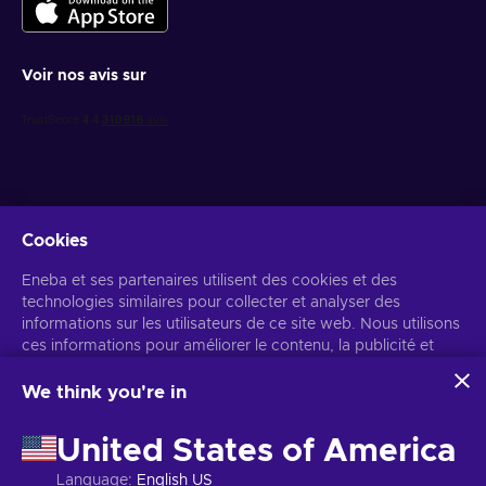
Voir nos avis sur
Cookies
Recevez des offres de jeux personnalisées
Eneba et ses partenaires utilisent des cookies et des
technologies similaires pour collecter et analyser des
S’abonner
informations sur les utilisateurs de ce site web. Nous utilisons
ces informations pour améliorer le contenu, la publicité et
Vous pouvez vous désabonner à tout moment. Consultez
l'avis de
confidentialité
pour plus d'informations.
d'autres services du site. Vos données personnelles peuvent
également être utilisées pour personnaliser les annonces.
We think you're in
En cliquant sur « Accepter tout », vous consentez à
Français
USD
l'utilisation de ces technologies par Eneba et ses partenaires.
United States of America
Vous pouvez ajuster votre consentement en cliquant sur
« Personnaliser ».
Language
:
English US