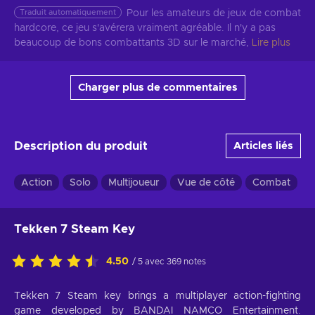
Traduit automatiquement
Pour les amateurs de jeux de combat 
hardcore, ce jeu s'avérera vraiment agréable. Il n'y a pas 
beaucoup de bons combattants 3D sur le marché,
Lire plus
Charger plus de commentaires
Description du produit
Articles liés
Action
Solo
Multijoueur
Vue de côté
Combat
Tekken 7 Steam Key
4.50
/ 5 avec 369 notes
Tekken 7 Steam key brings a multiplayer action-fighting
game developed by BANDAI NAMCO Entertainment.