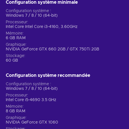
Configuration système minimale
cinematic battles;
Configuration système
Favorite fighters and new moves.
Combos, looks,
Windows 7 / 8 / 10 (64-bit)
and the very same ever-burning desire to prove their
Processeur
worth in the Tournament of the Iron Fist! Play as Heihachi
Intel Core Intel Core i3-4160, 3.60GHz
Mishima, Marshall Law, Steve Fox, Paul Phoenix,
Mémoire
Hwoarang, Yoshimitsu, and plenty more fan favorites;
6 GB RAM
Graphique
Play how you want.
You can play Tekken 7 in split-
NVIDIA GeForce GTX 660 2GB / GTX 750Ti 2GB
screen, multiplayer, or offline modes, hence everyone will
Stockage
find their favorite mode;
60 GB
Cinematic experience.
With Unreal Engine 4 the game
looks astonishing and fresh;
Configuration système recommandée
Cheap Tekken 7 price.
Configuration système
Windows 7 / 8 / 10 (64-bit)
New, modern fighting
Processeur
Tekken 7 Steam key also features a bunch of new
Intel Core i5-4690 3.5 GHz
competitors which you’ll only be able to face in-game! This
Mémoire
8 GB RAM
product offers mechanically unprecedented gameplay with
Graphique
3D maps and 2D fighting characters at sight. Driven by
NVIDIA GeForce GTX 1060
Unreal Engine 4 the game boasts cinematic graphics, a
Stockage