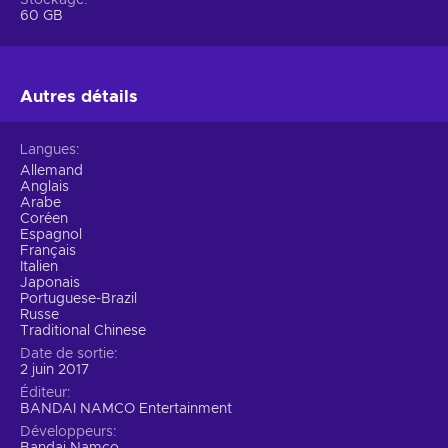
bunch of new technical elements such as Rage and Power
60 GB
Crush features, and on top of it all, the character
customization option is broader than the oceans shoring our
Earth! Play split-screen, multiplayer, or try one of many
ingenious offline modes to polish your skills. Tekken 7 Steam
Autres détails
key offers a complete and flawless experience.
Langues
Allemand
Anglais
Arabe
Coréen
Espagnol
Français
Italien
Japonais
Portuguese-Brazil
Russe
Traditional Chinese
Date de sortie
2 juin 2017
Éditeur
BANDAI NAMCO Entertainment
Développeurs
Bandai Namco