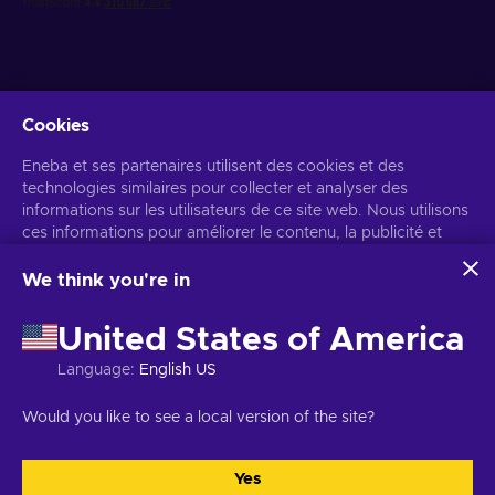
Cookies
Recevez des offres de jeux personnalisées
Eneba et ses partenaires utilisent des cookies et des
technologies similaires pour collecter et analyser des
S’abonner
informations sur les utilisateurs de ce site web. Nous utilisons
ces informations pour améliorer le contenu, la publicité et
Vous pouvez vous désabonner à tout moment. Consultez
l'avis de
confidentialité
pour plus d'informations.
d'autres services du site. Vos données personnelles peuvent
également être utilisées pour personnaliser les annonces.
We think you're in
En cliquant sur « Accepter tout », vous consentez à
Français
USD
l'utilisation de ces technologies par Eneba et ses partenaires.
United States of America
Vous pouvez ajuster votre consentement en cliquant sur
« Personnaliser ».
Language
:
English US
Pour plus d'informations sur l'utilisation de vos données par
Google, consultez
Sécurité et confidentialité Google Business
Copyright © 2026 Eneba. Tous droits réservés.
SARL Helis play,
Would you like to see a local version of the site?
.
Gyneju 4-333, Vilnius, République de Lituanie
Conditions générales
,
Avis de confidentialité
,
Gestion des cookies
.
Yes
Tout accepter
Personnaliser