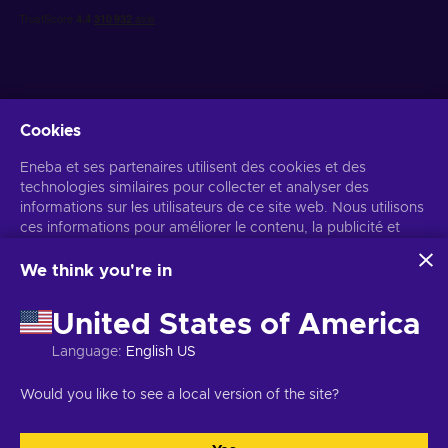
Cookies
Recevez des offres de jeux personnalisées
Eneba et ses partenaires utilisent des cookies et des
technologies similaires pour collecter et analyser des
S’abonner
informations sur les utilisateurs de ce site web. Nous utilisons
ces informations pour améliorer le contenu, la publicité et
Vous pouvez vous désabonner à tout moment. Consultez
l'avis de
confidentialité
pour plus d'informations.
d'autres services du site. Vos données personnelles peuvent
également être utilisées pour personnaliser les annonces.
We think you're in
En cliquant sur « Accepter tout », vous consentez à
Français
USD
l'utilisation de ces technologies par Eneba et ses partenaires.
United States of America
Vous pouvez ajuster votre consentement en cliquant sur
« Personnaliser ».
Language
:
English US
Pour plus d'informations sur l'utilisation de vos données par
Google, consultez
Sécurité et confidentialité Google Business
Copyright © 2026 Eneba. Tous droits réservés.
SARL Helis play,
Would you like to see a local version of the site?
.
Gyneju 4-333, Vilnius, République de Lituanie
Conditions générales
,
Avis de confidentialité
,
Gestion des cookies
.