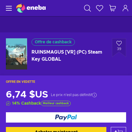
Offre de cashback
39
RUINSMAGUS [VR] (PC) Steam
Key GLOBAL
OFFRE EN VEDETTE
6,74 $US
Le prix n'est pas définitif
14
%
Cashback
Meilleur cashback