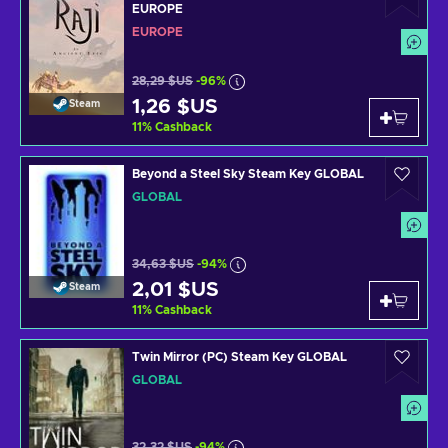
EUROPE
EUROPE
28,29 $US
-96%
1,26 $US
Steam
11
%
Cashback
Beyond a Steel Sky Steam Key GLOBAL
GLOBAL
34,63 $US
-94%
2,01 $US
Steam
11
%
Cashback
Twin Mirror (PC) Steam Key GLOBAL
GLOBAL
32,32 $US
-94%