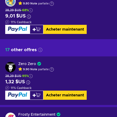
9.80
Note
parfaite
28,29 $US
-68%
9,01 $US
11
%
Cashback
Acheter maintenant
17
other offres
Zero Zero
9.90
Note
parfaite
28,29 $US
-95%
1,32 $US
11
%
Cashback
Acheter maintenant
Frosty Entertainment