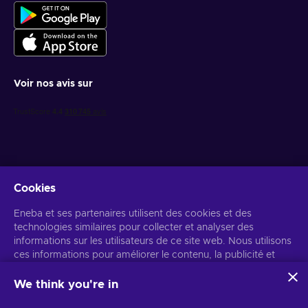
Voir nos avis sur
Cookies
Recevez des offres de jeux personnalisées
Eneba et ses partenaires utilisent des cookies et des
technologies similaires pour collecter et analyser des
S’abonner
informations sur les utilisateurs de ce site web. Nous utilisons
ces informations pour améliorer le contenu, la publicité et
Vous pouvez vous désabonner à tout moment. Consultez
l'avis de
confidentialité
pour plus d'informations.
d'autres services du site. Vos données personnelles peuvent
également être utilisées pour personnaliser les annonces.
We think you're in
En cliquant sur « Accepter tout », vous consentez à