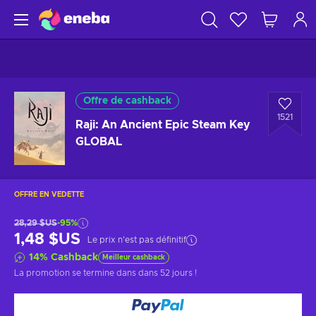
Offre de cashback
1521
Raji: An Ancient Epic Steam Key
GLOBAL
OFFRE EN VEDETTE
28,29 $US
-95%
1,48 $US
Le prix n'est pas définitif
14
%
Cashback
Meilleur cashback
La promotion se termine dans
dans 52 jours
!