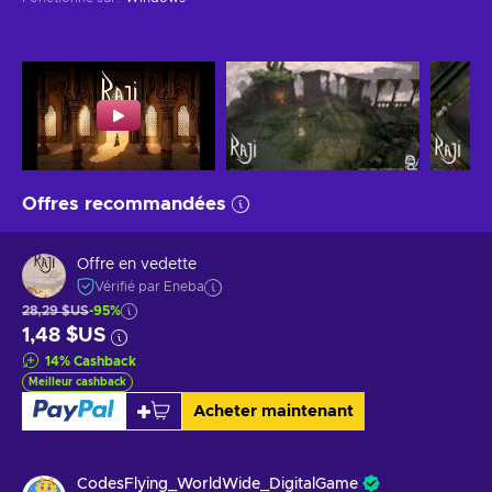
Offres recommandées
Offre en vedette
Vérifié par Eneba
28,29 $US
-95%
1,48 $US
14
%
Cashback
Meilleur cashback
Acheter maintenant
CodesFlying_WorldWide_DigitalGame