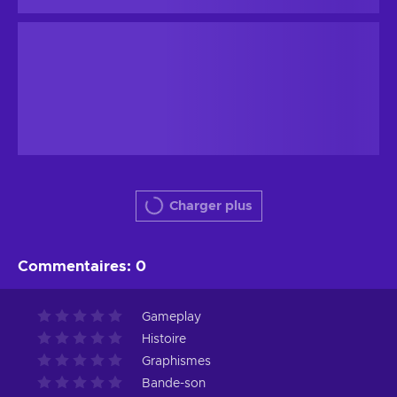
0,97 $US
Steam
11
%
Cashback
Light (PC) Steam Key GLOBAL
GLOBAL
À partir de
54,89 $US
Steam
11
%
Cashback
Charger plus
Commentaires
:
0
Gameplay