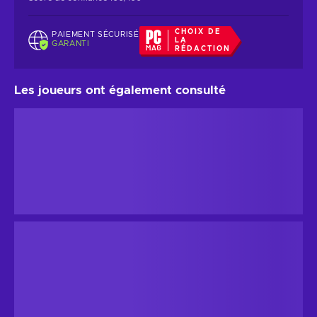
CHOIX DE
PAIEMENT SÉCURISÉ
LA
GARANTI
RÉDACTION
Les joueurs ont également consulté
ONE. (PC) Steam Key GLOBAL
GLOBAL
22,51 $US
-39%
13,84 $US
Steam
11
%
Cashback
Steam Heroes (PC) Steam Key GLOBAL
GLOBAL
À partir de