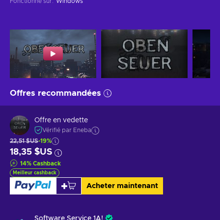
Fonctionne sur
:
Windows
Offres recommandées
Offre en vedette
Vérifié par Eneba
22,51 $US
-19%
18,35 $US
14
%
Cashback
Meilleur cashback
Acheter maintenant
Software Service 1A!