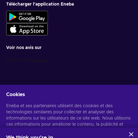
CHOIX DE
LA
RÉDACTION
Télécharger l'application Eneba
Voir nos avis sur
Cookies
Eneba et ses partenaires utilisent des cookies et des
technologies similaires pour collecter et analyser des
informations sur les utilisateurs de ce site web. Nous utilisons
Recevez des offres de jeux personnalisées
ces informations pour améliorer le contenu, la publicité et
d'autres services du site. Vos données personnelles peuvent
S’abonner
également être utilisées pour personnaliser les annonces.
We think you're in