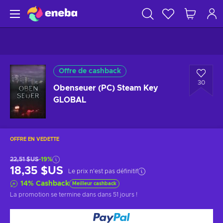
Offre de cashback
30
Obenseuer (PC) Steam Key
GLOBAL
OFFRE EN VEDETTE
22,51 $US
-19%
18,35 $US
Le prix n'est pas définitif
14
%
Cashback
Meilleur cashback
La promotion se termine dans
dans 51 jours
!