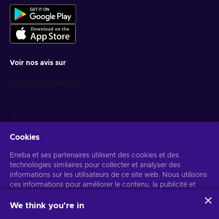
Voir nos avis sur
Cookies
Recevez des offres de jeux personnalisées
Eneba et ses partenaires utilisent des cookies et des
technologies similaires pour collecter et analyser des
S’abonner
informations sur les utilisateurs de ce site web. Nous utilisons
ces informations pour améliorer le contenu, la publicité et
Vous pouvez vous désabonner à tout moment. Consultez
l'avis de
confidentialité
pour plus d'informations.
d'autres services du site. Vos données personnelles peuvent
également être utilisées pour personnaliser les annonces.
We think you're in
En cliquant sur « Accepter tout », vous consentez à