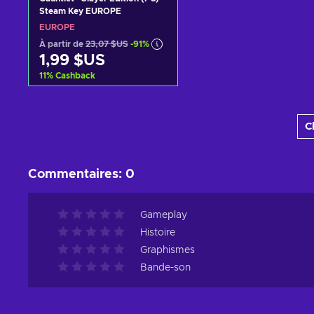
Steam Key EUROPE
EUROPE
À partir de
23,07 $US
-91%
1,99 $US
11
%
Cashback
Ajouter au panier
C
Voir les offres
Commentaires
:
0
Gameplay
Histoire
Graphismes
Bande-son