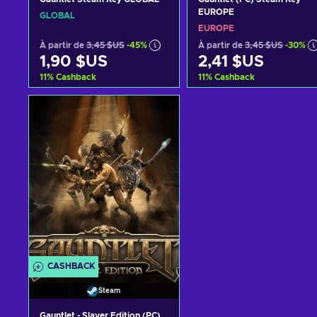
EUROPE
GLOBAL
EUROPE
À partir de
3,45 $US
-45%
À partir de
3,45 $US
-30%
1,90 $US
2,41 $US
11
%
Cashback
11
%
Cashback
Ajouter au panier
Ajouter au panier
Voir les offres
Voir les offres
CASHBACK
Steam
Gauntlet - Slayer Edition (PC)