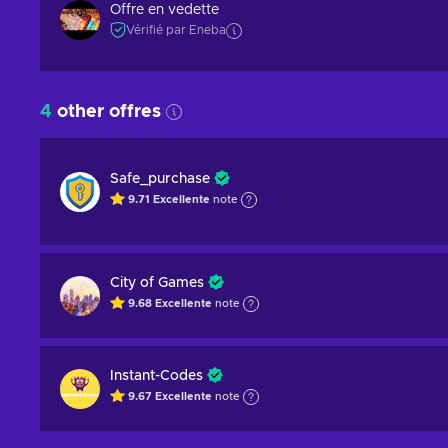
Offre en vedette
Vérifié par Eneba
4
other offres
Safe_purchase
9.71
Excellente
note
City of Games
9.68
Excellente
note
Instant-Codes
9.67
Excellente
note