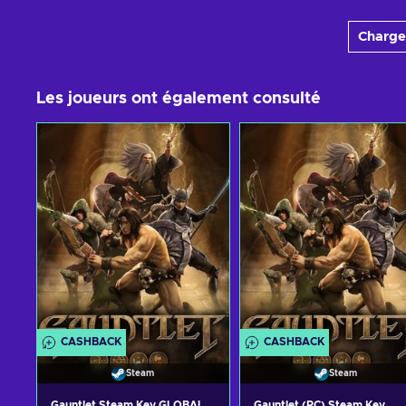
Charger
Les joueurs ont également consulté
CASHBACK
CASHBACK
Steam
Steam
Gauntlet Steam Key GLOBAL
Gauntlet (PC) Steam Key