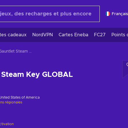
Français
rtes cadeaux
NordVPN
Cartes Eneba
FC27
Points 
Gear Gauntlet Steam Key GLOBAL
t Steam Key GLOBAL
United States of America
ons régionales
ctivation