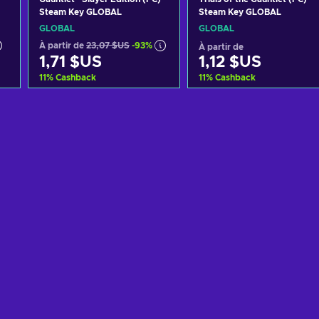
Steam Key GLOBAL
Steam Key GLOBAL
GLOBAL
GLOBAL
À partir de
23,07 $US
-93%
À partir de
1,71 $US
1,12 $US
11
%
Cashback
11
%
Cashback
Ajouter au panier
Ajouter au panier
Voir les offres
Voir les offres