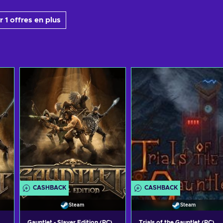
 1 offres en plus
CASHBACK
CASHBACK
Steam
Steam
Gauntlet - Slayer Edition (PC)
Trials of the Gauntlet (PC)