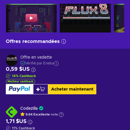
Offres recommandées
Offre en vedette
Vérifié par Eneba
0,59 $US
14
%
Cashback
Meilleur cashback
Acheter maintenant
Codezilla
9.64
Excellente
note
1,71 $US
11
%
Cashback