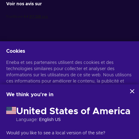
Voir nos avis sur
Cookies
Recevez des offres de jeux personnalisées
Eneba et ses partenaires utilisent des cookies et des
technologies similaires pour collecter et analyser des
S’abonner
informations sur les utilisateurs de ce site web. Nous utilisons
ces informations pour améliorer le contenu, la publicité et
Vous pouvez vous désabonner à tout moment. Consultez
l'avis de
confidentialité
pour plus d'informations.
d'autres services du site. Vos données personnelles peuvent
également être utilisées pour personnaliser les annonces.
We think you're in
En cliquant sur « Accepter tout », vous consentez à
Français
USD
l'utilisation de ces technologies par Eneba et ses partenaires.
United States of America
Vous pouvez ajuster votre consentement en cliquant sur
« Personnaliser ».
Language
:
English US
Pour plus d'informations sur l'utilisation de vos données par
Google, consultez
Sécurité et confidentialité Google Business
Copyright © 2026 Eneba. Tous droits réservés.
SARL Helis play,
Would you like to see a local version of the site?
.
Gyneju 4-333, Vilnius, République de Lituanie
Conditions générales
,