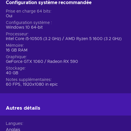
Configuration système recommandée
trouble et la mort dans les terres occidentales de l'Amérique.
Cependant, l'institution secrète de renseignement travaille dur
Prise en charge 64 bits
Oui
pour combattre la population de vampires, et vous, leur
principal guerrier, serez certainement la plus grande machine
Configuration système
Windows 10 64-bit
à tuer les créatures de la nuit. Améliorez vos armes pour
Processeur
mieux tuer pendant que vous traversez les vieilles terres
Intel Core i5-10505 (3.2 GHz) / AMD Ryzen 5 1600 (3.2 GHz)
inspirées des contes américains. En fait, vous pouvez créer
Mémoire
votre propre style de combat pour affronter les hordes de
16 GB RAM
vampires, l'expérimentation est donc plus que bienvenue.
Graphique
Achetez la clé Steam d'Evil West et n'attendez plus, des
GeForce GTX 1060 / Radeon RX 590
expériences inoubliables vous attendent !
Stockage
40 GB
Notes supplémentaires
60 FPS, 1920x1080 in epic
Autres détails
Langues
Anglais