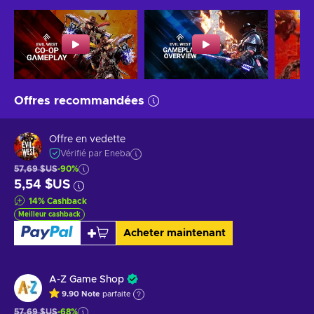
Offres recommandées
Offre en vedette
Vérifié par Eneba
57,69 $US
-90%
5,54 $US
14
%
Cashback
Meilleur cashback
Acheter maintenant
A-Z Game Shop
9.90
Note
parfaite
57,69 $US
-68%