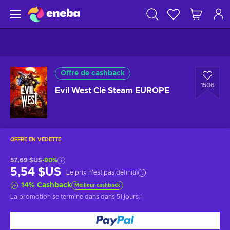
Offre de cashback
1506
Evil West Clé Steam EUROPE
OFFRE EN VEDETTE
57,69 $US
-90%
5,54 $US
Le prix n'est pas définitif
14
%
Cashback
Meilleur cashback
La promotion se termine dans
dans 51 jours
!