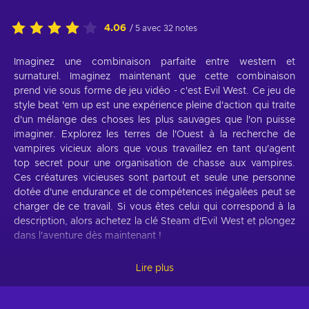
4.06
/ 5 avec 32 notes
Imaginez une combinaison parfaite entre western et
surnaturel. Imaginez maintenant que cette combinaison
prend vie sous forme de jeu vidéo - c'est Evil West. Ce jeu de
style beat 'em up est une expérience pleine d'action qui traite
d'un mélange des choses les plus sauvages que l'on puisse
imaginer. Explorez les terres de l'Ouest à la recherche de
vampires vicieux alors que vous travaillez en tant qu'agent
top secret pour une organisation de chasse aux vampires.
Ces créatures vicieuses sont partout et seule une personne
dotée d'une endurance et de compétences inégalées peut se
charger de ce travail. Si vous êtes celui qui correspond à la
description, alors achetez la clé Steam d'Evil West et plongez
dans l'aventure dès maintenant !
Caractéristiques de jeu de Evil West
Lire plus
Maintenant que les prémisses sont claires, il est temps de
parler des mécanismes auxquels on peut s'attendre dans Evil