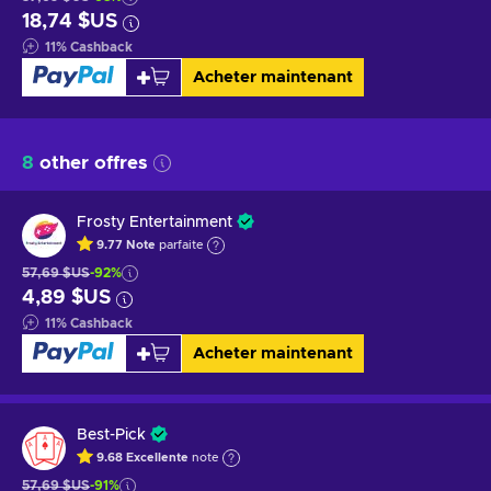
18,74 $US
11
%
Cashback
Acheter maintenant
8
other offres
Frosty Entertainment
9.77
Note
parfaite
57,69 $US
-92%
4,89 $US
11
%
Cashback
Acheter maintenant
Best-Pick
9.68
Excellente
note
57,69 $US
-91%