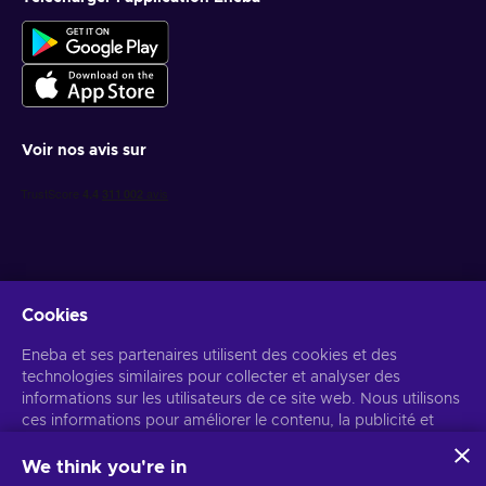
Voir nos avis sur
Cookies
Recevez des offres de jeux personnalisées
Eneba et ses partenaires utilisent des cookies et des
technologies similaires pour collecter et analyser des
S’abonner
informations sur les utilisateurs de ce site web. Nous utilisons
ces informations pour améliorer le contenu, la publicité et
Vous pouvez vous désabonner à tout moment. Consultez
l'avis de
confidentialité
pour plus d'informations.
d'autres services du site. Vos données personnelles peuvent
également être utilisées pour personnaliser les annonces.
We think you're in