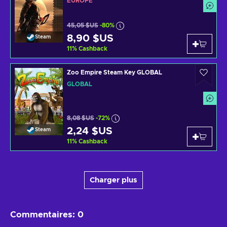
EUROPE
45,05 $US
-80%
8,90 $US
Steam
11
%
Cashback
Zoo Empire Steam Key GLOBAL
GLOBAL
8,08 $US
-72%
2,24 $US
Steam
11
%
Cashback
Charger plus
Commentaires
:
0