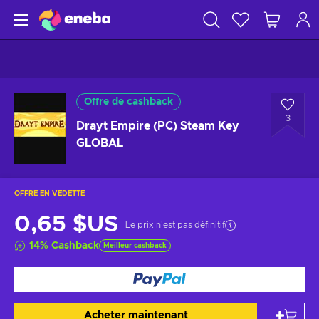
Offre de cashback
3
Drayt Empire (PC) Steam Key
GLOBAL
OFFRE EN VEDETTE
0,65 $US
Le prix n'est pas définitif
14
%
Cashback
Meilleur cashback
Acheter maintenant