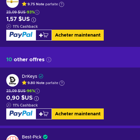
9.75
Note
parfaite
23,09 $US
-93%
1,57 $US
11
%
Cashback
Acheter maintenant
10
other offres
DrKeys
9.80
Note
parfaite
23,09 $US
-96%
0,90 $US
11
%
Cashback
Acheter maintenant
Best-Pick