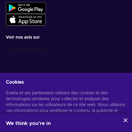
Voir nos avis sur
Cookies
Recevez des offres de jeux personnalisées
Eneba et ses partenaires utilisent des cookies et des
technologies similaires pour collecter et analyser des
S’abonner
informations sur les utilisateurs de ce site web. Nous utilisons
ces informations pour améliorer le contenu, la publicité et
Vous pouvez vous désabonner à tout moment. Consultez
l'avis de
confidentialité
pour plus d'informations.
d'autres services du site. Vos données personnelles peuvent
également être utilisées pour personnaliser les annonces.
We think you're in
En cliquant sur « Accepter tout », vous consentez à