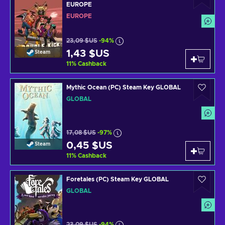
EUROPE
EUROPE
23,09 $US
-94%
1,43 $US
Steam
11
%
Cashback
Mythic Ocean (PC) Steam Key GLOBAL
GLOBAL
17,08 $US
-97%
0,45 $US
Steam
11
%
Cashback
Foretales (PC) Steam Key GLOBAL
GLOBAL
23,09 $US
-94%