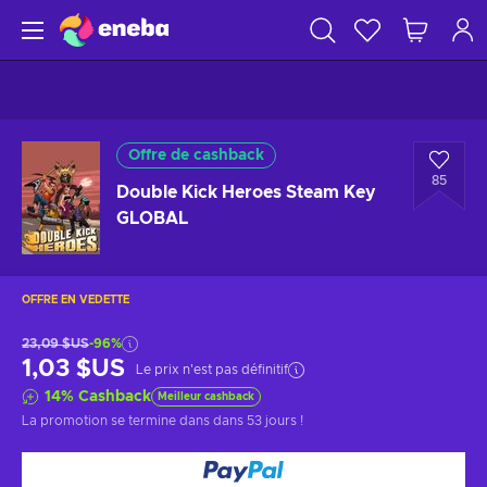
Offre de cashback
85
Double Kick Heroes Steam Key
GLOBAL
OFFRE EN VEDETTE
23,09 $US
-96%
1,03 $US
Le prix n'est pas définitif
14
%
Cashback
Meilleur cashback
La promotion se termine dans
dans 53 jours
!