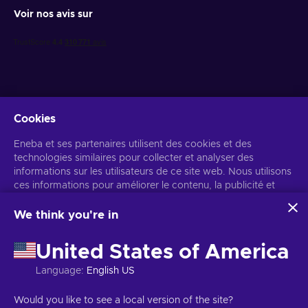
Voir nos avis sur
Cookies
Recevez des offres de jeux personnalisées
Eneba et ses partenaires utilisent des cookies et des
technologies similaires pour collecter et analyser des
S’abonner
informations sur les utilisateurs de ce site web. Nous utilisons
ces informations pour améliorer le contenu, la publicité et
Vous pouvez vous désabonner à tout moment. Consultez
l'avis de
confidentialité
pour plus d'informations.
d'autres services du site. Vos données personnelles peuvent
également être utilisées pour personnaliser les annonces.
We think you're in
En cliquant sur « Accepter tout », vous consentez à
Français
USD
l'utilisation de ces technologies par Eneba et ses partenaires.
United States of America
Vous pouvez ajuster votre consentement en cliquant sur
« Personnaliser ».
Language
:
English US
Pour plus d'informations sur l'utilisation de vos données par
Google, consultez
Sécurité et confidentialité Google Business
Copyright © 2026 Eneba. Tous droits réservés.
SARL Helis play,
Would you like to see a local version of the site?