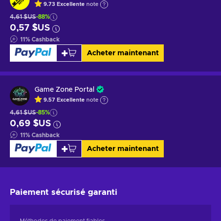
9.73
Excellente
note
4,61 $US
-88%
0,57 $US
11
%
Cashback
Acheter maintenant
Game Zone Portal
9.57
Excellente
note
4,61 $US
-85%
0,69 $US
11
%
Cashback
Acheter maintenant
Paiement sécurisé
garanti
Méthodes de paiement fiables