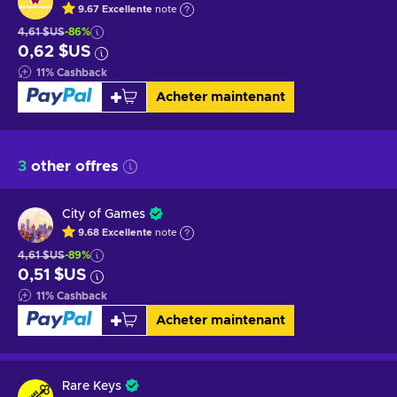
9.67
Excellente
note
4,61 $US
-86%
0,62 $US
11
%
Cashback
Acheter maintenant
3
other offres
City of Games
9.68
Excellente
note
4,61 $US
-89%
0,51 $US
11
%
Cashback
Acheter maintenant
Rare Keys