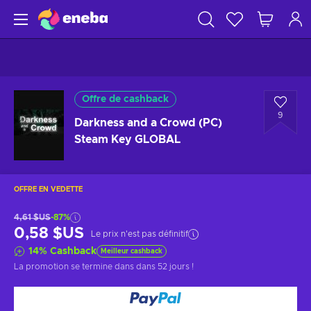
Offre de cashback
9
Darkness and a Crowd (PC)
Steam Key GLOBAL
OFFRE EN VEDETTE
4,61 $US
-87%
0,58 $US
Le prix n'est pas définitif
14
%
Cashback
Meilleur cashback
La promotion se termine dans
dans 52 jours
!