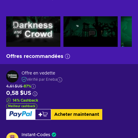
Offres recommandées
Offre en vedette
Vérifié par Eneba
4,61 $US
-87%
0,58 $US
14
%
Cashback
Meilleur cashback
Acheter maintenant
Instant-Codes