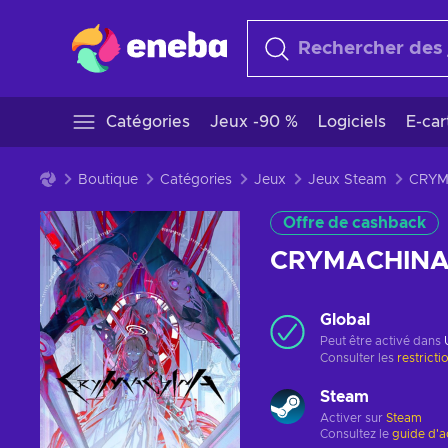
Catégories
Jeux -90 %
Logiciels
E-ca
Boutique
Catégories
Jeux
Jeux Steam
Offre de cashback
CRYMACHINA 
Global
Peut être activé dans
Consulter les
restricti
Steam
Activer sur
Steam
Consultez le
guide d'a