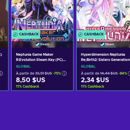
CASHBACK
CASHBACK
Steam
Steam
)
Neptunia Game Maker
Hyperdimension Neptunia
R:Evolution Steam Key (PC)
Re;Birth2: Sisters Generation
GLOBAL
Steam Key GLOBAL
GLOBAL
GLOBAL
À partir de
33,51 $US
-75%
À partir de
14,44 $US
-84%
8,50 $US
2,34 $US
11
%
Cashback
11
%
Cashback
Ajouter au panier
Ajouter au panier
Voir les offres
Voir les offres