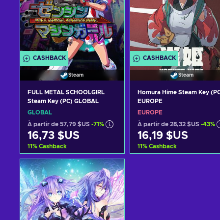
CASHBACK
CASHBACK
Steam
Steam
FULL METAL SCHOOLGIRL
Homura Hime Steam Key (PC
Steam Key (PC) GLOBAL
EUROPE
GLOBAL
EUROPE
À partir de
57,79 $US
-71%
À partir de
28,32 $US
-43%
16,73 $US
16,19 $US
11
%
Cashback
11
%
Cashback
Ajouter au panier
Ajouter au panier
Voir les offres
Voir les offres