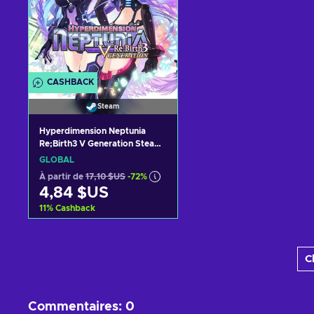
CASHBACK
Steam
Hyperdimension Neptunia
Re;Birth3 V Generation Steam
Key GLOBAL
GLOBAL
À partir de
17,10 $US
-72%
4,84 $US
11
%
Cashback
Ajouter au panier
C
Voir les offres
Commentaires
:
0