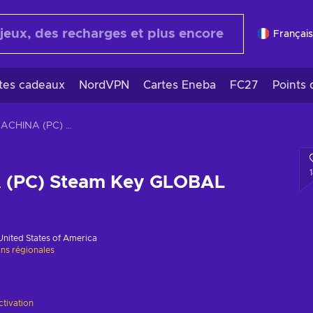
Français
rtes cadeaux
NordVPN
Cartes Eneba
FC27
Points 
CRYMACHINA (PC) Steam Key GLOBAL
(PC) Steam Key GLOBAL
United States of America
ons régionales
ctivation