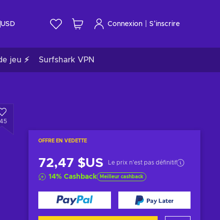
|
USD
Connexion
S’inscrire
de jeu ⚡
Surfshark VPN
145
OFFRE EN VEDETTE
72,47 $US
Le prix n'est pas définitif
14
%
Cashback
Meilleur cashback