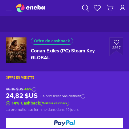
Offre de cashback
3867
Conan Exiles (PC) Steam Key
GLOBAL
OFFRE EN VEDETTE
46,16 $US
-46%
24,82 $US
Le prix n'est pas définitif
14
%
Cashback
Meilleur cashback
La promotion se termine dans
dans 49 jours
!