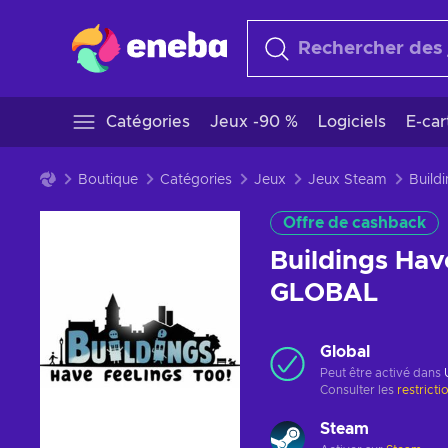
Catégories
Jeux -90 %
Logiciels
E-ca
Boutique
Catégories
Jeux
Jeux Steam
Offre de cashback
Buildings Hav
GLOBAL
Global
Peut être activé dans
Consulter les
restricti
Steam