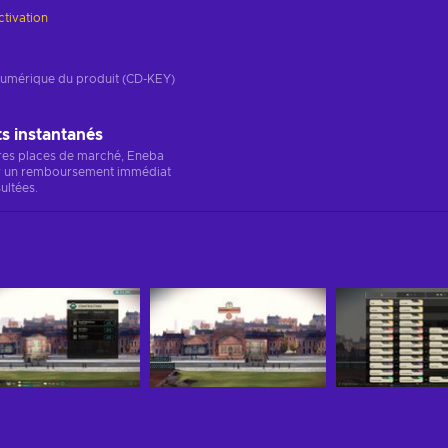
ctivation
n numérique du produit (CD-KEY)
 instantanés
res places de marché, Eneba
r un remboursement immédiat
ultées.