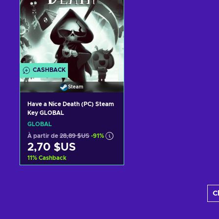
CASHBACK
Steam
Have a Nice Death (PC) Steam
Key GLOBAL
GLOBAL
À partir de
28,89 $US
-91%
2,70 $US
11
%
Cashback
Ajouter au panier
C
Voir les offres