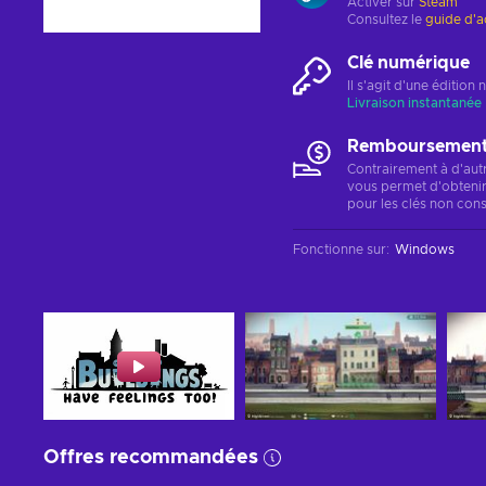
Activer sur
Steam
Consultez le
guide d'a
Clé numérique
Il s'agit d'une éditio
Livraison instantanée
Remboursements
Contrairement à d'aut
vous permet d'obteni
pour les clés non cons
Fonctionne sur
:
Windows
Offres recommandées