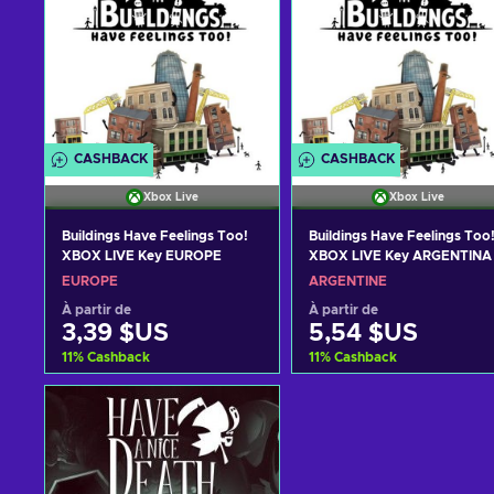
CASHBACK
CASHBACK
Xbox Live
Xbox Live
Buildings Have Feelings Too!
Buildings Have Feelings Too
XBOX LIVE Key EUROPE
XBOX LIVE Key ARGENTINA
EUROPE
ARGENTINE
À partir de
À partir de
3,39 $US
5,54 $US
11
%
Cashback
11
%
Cashback
Ajouter au panier
Ajouter au panier
Voir les offres
Voir les offres