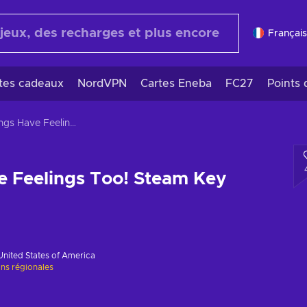
Français
rtes cadeaux
NordVPN
Cartes Eneba
FC27
Points 
Buildings Have Feelings Too! Steam Key GLOBAL
e Feelings Too! Steam Key
United States of America
ons régionales