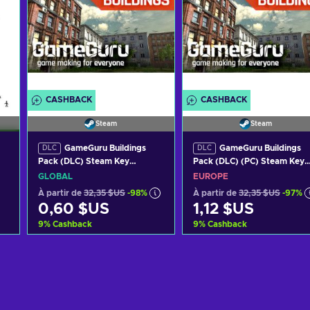
CASHBACK
CASHBACK
Steam
Steam
!
GameGuru Buildings
GameGuru Buildings
DLC
DLC
Pack (DLC) Steam Key
Pack (DLC) (PC) Steam Key
GLOBAL
EUROPE
GLOBAL
EUROPE
À partir de
32,35 $US
-98%
À partir de
32,35 $US
-97%
0,60 $US
1,12 $US
9
%
Cashback
9
%
Cashback
Ajouter au panier
Ajouter au panier
Voir les offres
Voir les offres