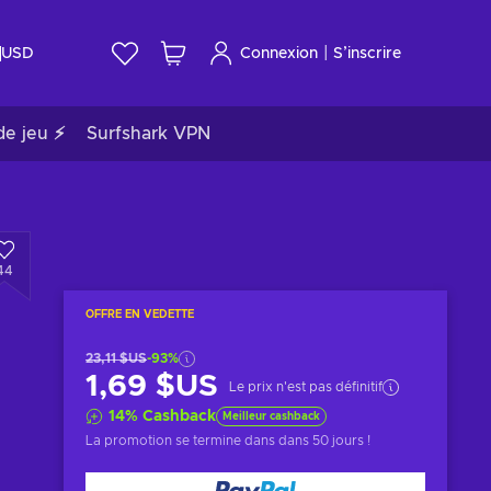
|
USD
Connexion
S’inscrire
de jeu ⚡
Surfshark VPN
44
OFFRE EN VEDETTE
23,11 $US
-93%
1,69 $US
Le prix n'est pas définitif
14
%
Cashback
Meilleur cashback
La promotion se termine dans
dans 50 jours
!