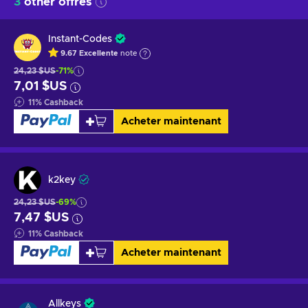
3
other offres
Instant-Codes
9.67
Excellente
note
24,23 $US
-71%
7,01 $US
11
%
Cashback
Acheter maintenant
k2key
24,23 $US
-69%
7,47 $US
11
%
Cashback
Acheter maintenant
Allkeys