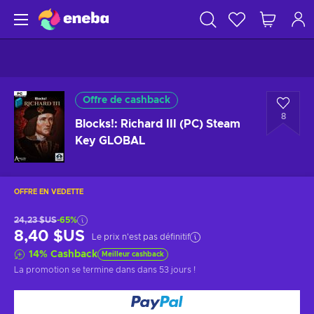
Offre de cashback
8
Blocks!: Richard III (PC) Steam
Key GLOBAL
OFFRE EN VEDETTE
24,23 $US
-65%
8,40 $US
Le prix n'est pas définitif
14
%
Cashback
Meilleur cashback
La promotion se termine dans
dans 53 jours
!