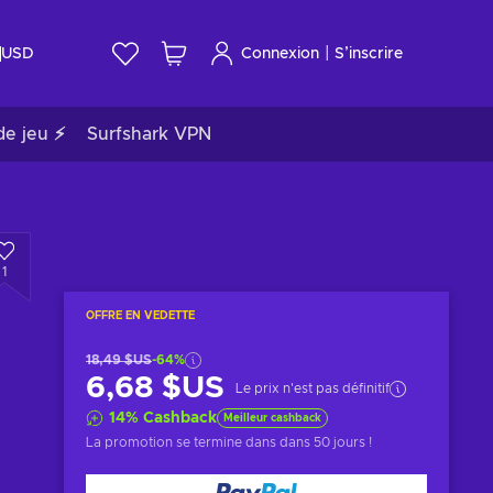
|
USD
Connexion
S’inscrire
de jeu ⚡
Surfshark VPN
1
OFFRE EN VEDETTE
18,49 $US
-64%
6,68 $US
Le prix n'est pas définitif
14
%
Cashback
Meilleur cashback
La promotion se termine dans
dans 50 jours
!