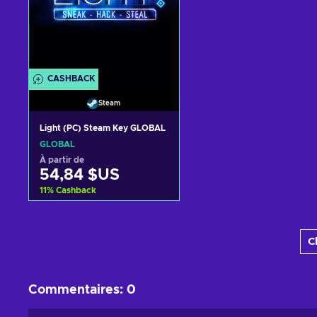
CASHBACK
Steam
Light (PC) Steam Key GLOBAL
GLOBAL
À partir de
54,84 $US
11
%
Cashback
Ajouter au panier
C
Voir les offres
Commentaires
:
0