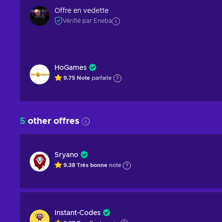
Offre en vedette
Vérifié par Eneba
HoGames
9.75
Note
parfaite
5
other offres
Sryano
9.38
Très bonne
note
Instant-Codes