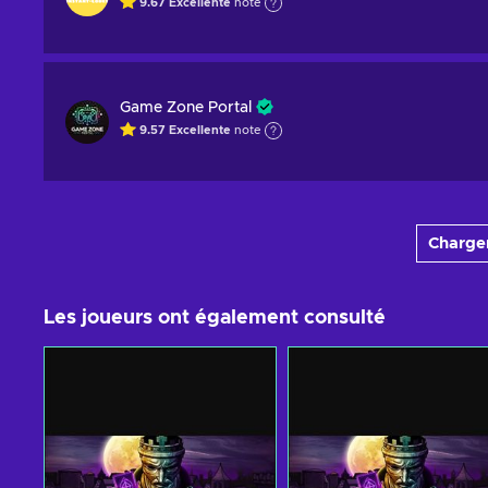
9.67
Excellente
note
Game Zone Portal
9.57
Excellente
note
Charger
Les joueurs ont également consulté