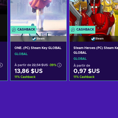
CASHBACK
CASHBACK
Steam
Steam
ONE. (PC) Steam Key GLOBAL
Steam Heroes (PC) Steam K
GLOBAL
GLOBAL
GLOBAL
À partir de
22,54 $US
-39%
À partir de
13,86 $US
0,97 $US
11
%
Cashback
11
%
Cashback
Ajouter au panier
Ajouter au panier
Voir les offres
Voir les offres