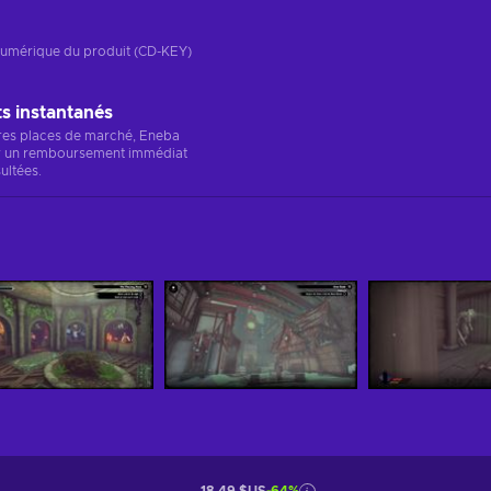
n numérique du produit (CD-KEY)
 instantanés
res places de marché, Eneba
r un remboursement immédiat
ultées.