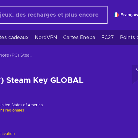
Français
rtes cadeaux
NordVPN
Cartes Eneba
FC27
Points 
Abermore (PC) Steam Key GLOBAL
C) Steam Key GLOBAL
United States of America
ons régionales
ctivation