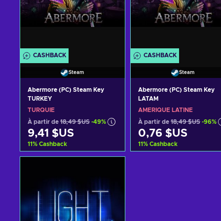
CASHBACK
CASHBACK
Steam
Steam
Abermore (PC) Steam Key
Abermore (PC) Steam Key
TURKEY
LATAM
TURQUIE
AMÉRIQUE LATINE
À partir de
18,49 $US
-49%
À partir de
18,49 $US
-96%
9,41 $US
0,76 $US
11
%
Cashback
11
%
Cashback
Ajouter au panier
Ajouter au panier
Voir les offres
Voir les offres