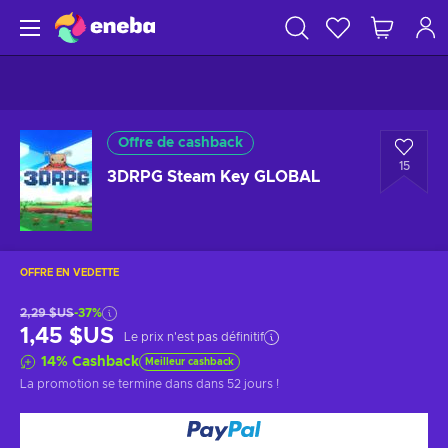
Offre de cashback
15
3DRPG Steam Key GLOBAL
OFFRE EN VEDETTE
2,29 $US
-37%
1,45 $US
Le prix n'est pas définitif
14
%
Cashback
Meilleur cashback
La promotion se termine dans
dans 52 jours
!