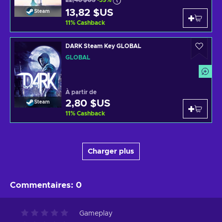
22,48 $US
-39%
13,82 $US
Steam
11
%
Cashback
DARK Steam Key GLOBAL
GLOBAL
À partir de
2,80 $US
Steam
11
%
Cashback
Charger plus
Commentaires
:
0
Gameplay