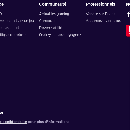
de
Communauté
Professionnels
N
Q
Actualités gaming
Vendre sur Eneba
ment activer un jeu
Concours
Annoncez avec nous
er un ticket
Devenir affilié
itique de retour
Snakzy : Jouez et gagnez
er
de confidentialité
pour plus d'informations.