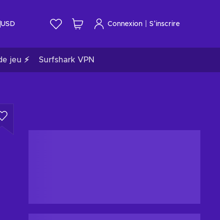
|
USD
Connexion
S’inscrire
de jeu ⚡
Surfshark VPN