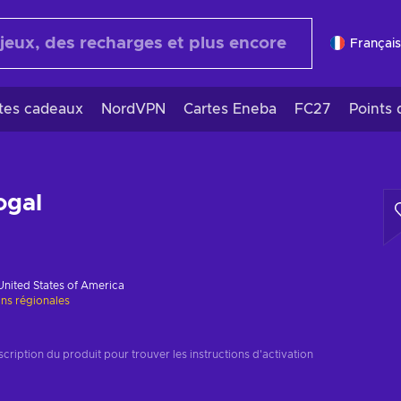
Français
rtes cadeaux
NordVPN
Cartes Eneba
FC27
Points 
ogal
United States of America
ons régionales
cription du produit pour trouver les instructions d'activation