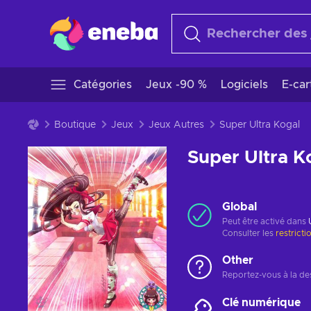
Catégories
Jeux -90 %
Logiciels
E-ca
Boutique
Jeux
Jeux Autres
Super Ultra Kogal
Super Ultra K
Global
Peut être activé dans
Consulter les
restricti
Other
Reportez-vous à la des
Clé numérique