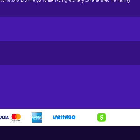
e Akihabara & Shibuya while facing archetypal enemies, including