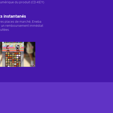
n numérique du produit (CD-KEY)
 instantanés
res places de marché, Eneba
r un remboursement immédiat
ultées.