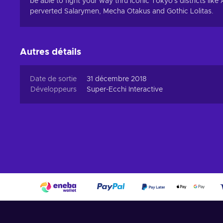
be able to fight your way thru iconic Tokyo's districts lik
perverted Salarymen, Mecha Otakus and Gothic Lolitas.
Autres détails
Date de sortie
31 décembre 2018
Développeurs
Super-Ecchi Interactive