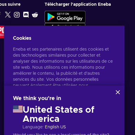
ous suivre
Télécharger l'application Eneba
CHOIX DE
LA
RÉDACTION
Cookies
Eneba et ses partenaires utilisent des cookies et
des technologies similaires pour collecter et
analyser des informations sur les utilisateurs de ce
site web. Nous utilisons ces informations pour
améliorer le contenu, la publicité et d'autres
services du site. Vos données personnelles
peuvent également être utilisées pour
personnaliser les annonces.
En cliquant sur « Accepter tout », vous consentez à
We think you're in
l'utilisation de ces technologies par Eneba et ses
United States of
partenaires. Vous pouvez ajuster votre
consentement en cliquant sur « Personnaliser ».
America
Français
USD
Pour plus d'informations sur l'utilisation de vos
Language
:
English US
données par Google, consultez
Sécurité et
confidentialité Google Business
.