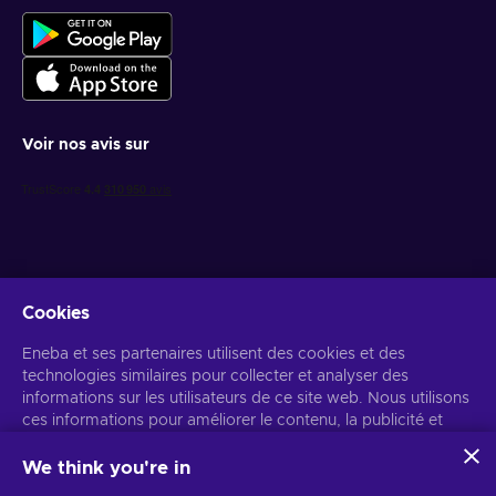
Voir nos avis sur
Cookies
Recevez des offres de jeux personnalisées
Eneba et ses partenaires utilisent des cookies et des
technologies similaires pour collecter et analyser des
S’abonner
informations sur les utilisateurs de ce site web. Nous utilisons
ces informations pour améliorer le contenu, la publicité et
Vous pouvez vous désabonner à tout moment. Consultez
l'avis de
confidentialité
pour plus d'informations.
d'autres services du site. Vos données personnelles peuvent
également être utilisées pour personnaliser les annonces.
We think you're in
En cliquant sur « Accepter tout », vous consentez à