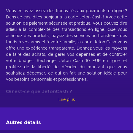
Vous en avez assez des tracas liés aux paiements en ligne ?
Dans ce cas, dites bonjour a la carte Jeton Cash ! Avec cette
solution de paiement sécurisée et pratique, vous pouvez dire
adieu à la complexité des transactions en ligne. Que vous
achetiez des produits, payiez des services ou transfériez des
fonds à vos amis et à votre famille, la carte Jeton Cash vous
offre une expérience transparente. Donnez vous les moyens
de faire des achats, de gérer vos dépenses et de contrôler
votre budget. Recharger Jeton Cash 10 EUR en ligne, et
profitez de la liberté de décider du montant que vous
souhaitez dépenser, ce qui en fait une solution idéale pour
vos besoins personnels et professionnels.
Qu’est-ce que JetonCash ?
Lire plus
JetonCash est une solution de paiement numérique simple
d'utilisation qui rend les transactions en ligne sûres et
pratiques. Avec la recharge Jeton Cash, dites adieu à la
complexité des services bancaires traditionnels et profitez de
Autres détails
paiements instantanés en quelques clics seulement.