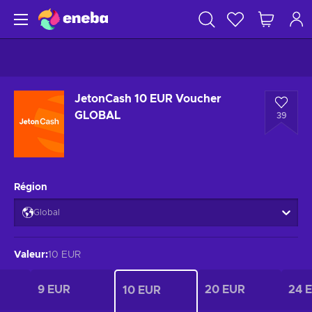
JetonCash 10 EUR Voucher
GLOBAL
39
Région
Global
Valeur
:
10 EUR
9 EUR
20 EUR
24 
10 EUR